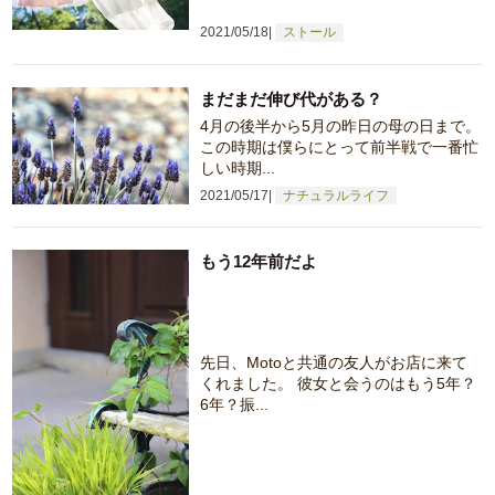
2021/05/18
ストール
まだまだ伸び代がある？
4月の後半から5月の昨日の母の日まで。
この時期は僕らにとって前半戦で一番忙
しい時期...
2021/05/17
ナチュラルライフ
もう12年前だよ
先日、Motoと共通の友人がお店に来て
くれました。 彼女と会うのはもう5年？
6年？振...