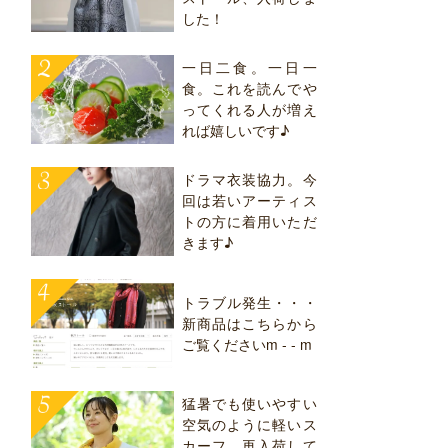
した！
一日二食。一日一
食。これを読んでや
ってくれる人が増え
れば嬉しいです♪
ドラマ衣装協力。今
回は若いアーティス
トの方に着用いただ
きます♪
トラブル発生・・・
新商品はこちらから
ご覧くださいm - - m
猛暑でも使いやすい
空気のように軽いス
カーフ。再入荷して