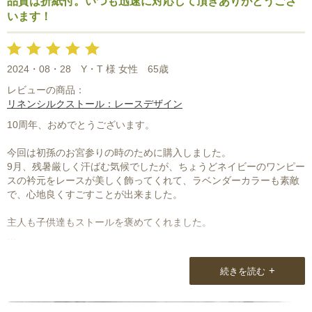
品質は折紙付。いつも迅速に対応して頂きありがとうござ
います！
2024・08・28
Y・T 様 女性
65歳
レビューの商品：
リネンシルクストール：レースデザイン
10周年、おめでとうございます。
今回は初孫のお宮参りの時のために購入しました。
9月、残暑厳しく汗ばむ気候でしたが、ちょうどネイビーのワンピー
スの衿元をレースが美しく飾ってくれて、ラベンダーカラーも素敵
で、心地良くすごすことが出来ました。
主人も子供達もストールを褒めてくれました。
Natural Loungeさんとは、息子の結婚式でのストールを探したのが
出会いでしたが、これからも人生の節目ごとの楽しい思い出と供に
+
続きを読む
ストールがあれば・・・と思っております。
美しい色、柄の商品をたくさん紹介して下さり、品質は折紙付でい