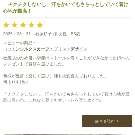
ことが良い変化でした。
「チクチクしないし、汗をかいてもさらっとしていて着け
心地が最高！」
・梱包・内包物などストールに対するスタッフの愛を感じます。
大切なものを大切に届けてくださったなーと感謝しています。
ありがとうございます。
2025・08・31
石塚順子 様 女性
55歳
レビューの商品：
コットンシルクスカーフ：プリントデザイン
敏感肌のため暑い季節はストールを巻くことができなかった姉への
プレゼントで貴店を選びました。
色柄が豊富で楽しく選び、姉も大変喜んでおりました。
何よりも姉の
「チクチクしないし、汗をかいてもさらっとしていて着け心地が最
高に良いわ。これなら夏でもオシャレを楽しめるわ。」
と言っていたのがありがたかったです。
貴店に出会えて良かったです。
+
続きを読む
ありがとうございました。