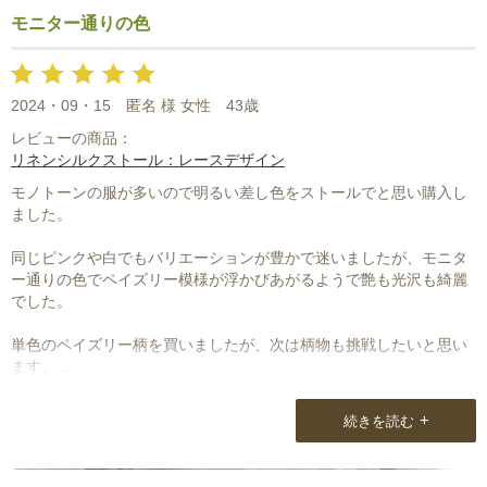
つも迅速に対応して頂きありがとうございます。
モニター通りの色
商品にそえられている手書きのお手紙もうれしく拝見しています。
ありがとうございます！
2024・09・15
匿名 様 女性
43歳
レビューの商品：
リネンシルクストール：レースデザイン
モノトーンの服が多いので明るい差し色をストールでと思い購入し
ました。
同じピンクや白でもバリエーションが豊かで迷いましたが、モニタ
ー通りの色でペイズリー模様が浮かびあがるようで艶も光沢も綺麗
でした。
単色のペイズリー柄を買いましたが、次は柄物も挑戦したいと思い
ます。
サイトで選び方など教えてもらえればと思います。
+
続きを読む