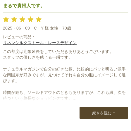
まるで貴婦人です。
2025・06・09
C・Y 様 女性
70歳
レビューの商品：
リネンシルクストール：レースデザイン
この都度は期限延長をしていただきありあとうございます。
スタッフの優しさを感じる一瞬です。
ナチュラルマガジンで自分の好きな柄、比較的にパッと明るい派手
な南国系が好みですが、見つけてそれを自分の服にイメージして選
びます。
時間が経ち、ソールドアウトのときもありますが、これも縁、次を
待つという悠長なショッピングです。
今回黒のレースを買い求めました。
+
続きを読む
もう少し豪勢なものでも良かったかなとも感じました。
レースの部分が少し不満。