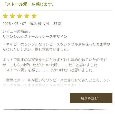
また新宿の催事があったら行きたいと思っています。
「ストール愛」を感じます。
今度はいつですか？
2025・07・07
匿名 様 女性
57歳
レビューの商品：
リネンシルクストール：レースデザイン
・ネイビーのシンプルなワンピースをシンプルさを保ったまま華や
かにしたいと思い、探し求めていました。
ネットで探すのは実物を手にとれずどれも決めかねていたのです
が、こちらのHPにたどりついた時、ここだ！と思いました。
「ストール愛」を感じ、ここでみつけたいと思いました。
・実際にストールが届いてワンピースに合わせてみたところ、シン
プルさを保ったままの華やかさを表現できました。
風合いも色もデザインも一言で「やさしい」というイメージです
し、使ってみてもやはり「やさしい」と感じました。
+
続きを読む
・ストールは今までも使うこともありましたが、今回改めて表顔を
かえてくれるストールの不思議さにおしゃれの楽しみを思い出した