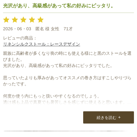
しかしこれもブルー系のワンピースの上にはおり、ホテルでのプチ
光沢があり、高級感があって私の好みにピッタリ。
パーティーに出席しますと気持ちが高揚感で嬉しくなります。
まるで貴婦人ですよ。
ありがとうございました。
2026・06・03
匿名 様 女性
71才
レビューの商品：
リネンシルクストール：レースデザイン
親族に高齢者が多くなり喪の時にも使える様にと黒のストールを選
びました。
光沢があり、高級感があって私の好みにピッタリでした。
思っていたよりも厚みがあってオススメの巻き方はすこしやりづら
かったです。
何度か使う内にもっと扱いやすくなるのでしょう。
透け感も上品で真夏でも暑苦しさを感じずに使えると思います。
前回の購入は新宿での催事でしたので早くも2枚となりました。
+
続きを読む
次はウールかなとサイトを閲覧している今日この頃です。
良いお店にめぐり合えたなあと感謝しています。