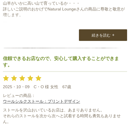
山羊がいかに高い山で育っているか・・・
詳しいご説明のおかげでNatural Loungeさんの商品に尊敬と敬意が
増します。
一度お店へお伺いしたいと思っています。
男物のスカーフを主人に選んであげたいなと思っているので、主人
+
続きを読む
の顔に合わせアドバイスをして頂きながらとっておきの1枚を（いつ
も自分のものばかりでなく）ご購入するのが最近の夢です。
その際はどうか宜しくお願い致します。
信頼できるお店なので、安心して購入することができま
す。
2025・10・09
C・O 様 女性
67歳
レビューの商品：
ウールシルクストール：プリントデザイン
ストールを沢山おいているお店は、あまりありません。
それらのストールを次から次へと試着する時間も勇気もありませ
ん。