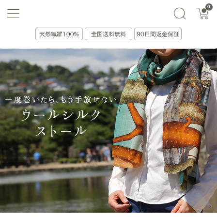
0
選ぶ・贈る
絞り込み(0)
並べ替え