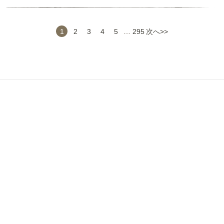
いつもとりとめのない話にもつき合っていただきありがとうござい
ます。
またリラックスをしにお店に行きたいです。
1
2
3
4
5
…
295
次へ>>