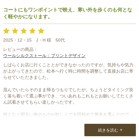
コートにもワンポイントで映え、寒い外を歩くのも何とな
く軽やかになります。
2025・12・15
J・H 様
50代
レビューの商品：
ウールシルクストール：プリントデザイン
しばらくお店に行くこととができなかったのですが、気持ちや気力
が上がってきたので、松本へ行く時に時間を調整して直接お店に寄
らせていただきました。
混んでいたらそのまま帰るつもりでしたが、ちょうどタイミング良
く落ち着いて選ぶ事ができ、ついあれもこれもとお願いしてたくさ
ん試着させてもらい楽しかったです。
何となく明るい色のものが欲しくて今回初めて黄色を選んだのです
が、コートにもワンポイントで映えて寒い外を歩くのも何となく軽
やかになります。
+
続きを読む