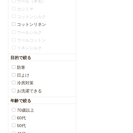
ウール（羊毛）
カシミヤ
コットンシルク
コットンリネン
ウールシルク
ウールコットン
リネンシルク
目的で絞る
防寒
日よけ
冷房対策
お洗濯できる
年齢で絞る
70歳以上
60代
50代