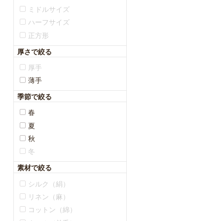
ミドルサイズ
ハーフサイズ
正方形
厚さで絞る
厚手
薄手
季節で絞る
春
夏
秋
冬
素材で絞る
シルク（絹）
リネン（麻）
コットン（綿）