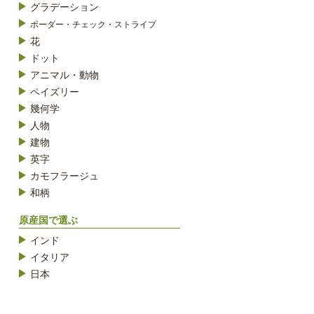
グラデーション
ボーダー・チェック・ストライプ
花
ドット
アニマル・動物
ペイズリー
幾何学
人物
建物
英字
カモフラージュ
和柄
原産国で選ぶ
インド
イタリア
日本