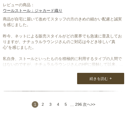
レビューの商品：
ウールストール：ジャカード織り
商品が自宅に届いて改めてスタッフの方のきめの細かい配慮と誠実
を感じました。
昨今、ネットによる販売スタイルがどの業界でも急速に普及してお
りますが、ナチュラルラウンジさんのご対応は今どき珍しい”真
心”を感じました。
私自身、ストールといったものを積極的に利用するタイプの人間で
はないのですが、ナチュラルラウンジさんのHPに接触して以来、お
そらく生涯欠かせないファッションアイテムになると思います。
+
続きを読む
今後も他社さんにはない商品も含めてさらなる有益な情報を発信し
て頂きたいと思っております！
1
2
3
4
5
…
296
次へ>>