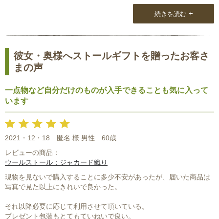
初めてのことです。
+
続きを読む
で、結婚記念日に二枚目をプレゼント。
次の節目の誕生日にはもう少し冒険したデザインの品を選んでみよ
うかと思っています。
彼女・奥様へストールギフトを贈ったお客さ
「男性ストール専門店」としてスタートしたお店ですからね。
まの声
この方向から応援しなくては。
一点物など自分だけのものが入手できることも気に入って
います
2021・12・18
匿名 様 男性
60歳
レビューの商品：
ウールストール：ジャカード織り
現物を見ないで購入することに多少不安があったが、届いた商品は
写真で見た以上にきれいで良かった。
それ以降必要に応じて利用させて頂いている。
プレゼント包装もとてもていねいで良い。