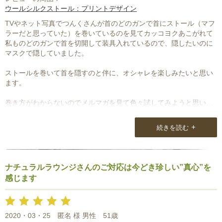
ウールシルクストール：プリントデザイン
TVやネット写真でつんくさんが首のどのガンで首にストール（マフ
ラーだと思っていた）を巻いているのを見てカッコヨクあこがれて
私ものどのガンで首を切開して装具入れているので、隠したいのに
マスクで隠していました。
ストールを巻いて首を隠すのと伴に、オシャレを楽しみたいと思い
ます。
巻き方がわからないのでメルマガを見て色々試してみようと思いま
す。
カンタンに巻ける（ネクタイしめる時みたいに）方法があるとヨイ
+
続きを読む
のにと思います。
又お知らせして下さい！
ナチュラルラウンジさんのご対応は今どき珍しい”真心”を
感じます
2020・03・25
匿名 様 男性
51歳