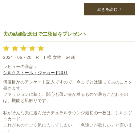
特に主人が紺の服に赤のストールとても似合っていてびっくりしま
した。
+
続きを読む
シルクストールは色、光沢感が美しいですね。
今度は息子から母の日のプレゼントをと思っています。（笑）
夫の結婚記念日で二枚目をプレゼント
2024・06・20
R・T 様 女性
64歳
レビューの商品：
シルクストール：ジャカード織り
何度目かのアンケート記入ですので、今までとは違って夫のことを
書きます。
ファッションに疎く、関心も薄い夫が着るもので最もこだわるの
は、機能と肌触りです。
私がそんな夫に選んだナチュラルラウンジ最初の一枚は、シルクジ
ャカード。
これがものすごく気に入ってしまい、「色違いが欲しい」と言いま
した。