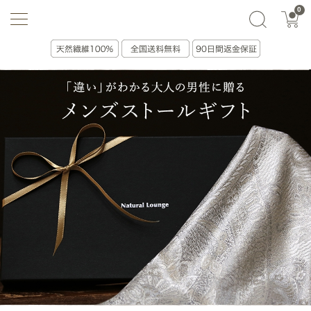
0
選ぶ・贈る
絞り込み(0)
並べ替え