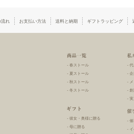
の流れ
お支払い方法
送料と納期
ギフトラッピング
春ストール
代
夏ストール
企
秋ストール
メ
冬ストール
創
実
彼女・奥様に贈る
催
母に贈る
イ