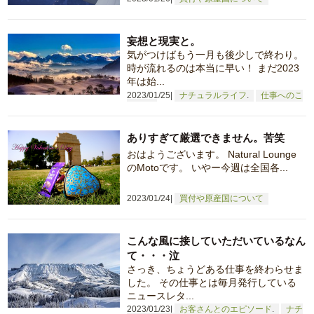
妄想と現実と。
気がつけばもう一月も後少しで終わり。
時が流れるのは本当に早い！ まだ2023
年は始...
2023/01/25
ナチュラルライフ
仕事へのこ
だわり
ありすぎて厳選できません。苦笑
おはようございます。 Natural Lounge
のMotoです。 いやー今週は全国各...
2023/01/24
買付や原産国について
こんな風に接していただいているなん
て・・・泣
さっき、ちょうどある仕事を終わらせま
した。 その仕事とは毎月発行している
ニュースレタ...
2023/01/23
お客さんとのエピソード
ナチ