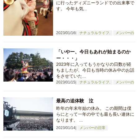
に行ったディズニーランドでの出来事で
す。 今年も気...
2023/01/16
ナチュラルライフ
メンバーの
日常
仕事へのこだわり
「いやー、今日もあれが始まるのか
ー・・・」
2023年に入ってもうかなりの日数が経
ちましたが、今日も当時の休み中のお話
をさせていた...
2023/01/15
ナチュラルライフ
メンバーの
日常
最高の追体験 泣
昨年の年末年始の休み。 この期間は僕
らにとって一年の中でも最も長い連休に
なります。 ...
2023/01/14
メンバーの日常