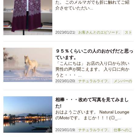
た。 このメルマガでも折に触れてご紹
介させていただい...
2023/01/21
お客さんとのエピソード
スト
ール
仕事へのこだわり
９５％くらいこの人のおかげだと思っ
ています。
「こんにちは」 お店の入り口から渋い
男性の声が聞こえます。 入り口に向か
うと・・・ ...
2023/01/20
ナチュラルライフ
メンバーの
日常
仕事へのこだわり
相棒・・・改めて写真を見てみまし
た!
おはようございます。 Natural Lounge
のMotoです。 まじか！！！(◎_...
2023/01/19
ナチュラルライフ
仕事へのこ
だわり
買付や原産国について