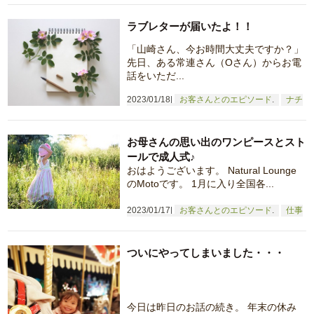
ラブレターが届いたよ！！
「山崎さん、今お時間大丈夫ですか？」
先日、ある常連さん（Oさん）からお電
話をいただ...
2023/01/18
お客さんとのエピソード
ナチ
ュラルライフ
仕事へのこだわり
お母さんの思い出のワンピースとスト
ールで成人式♪
おはようございます。 Natural Lounge
のMotoです。 1月に入り全国各...
2023/01/17
お客さんとのエピソード
仕事
へのこだわり
ついにやってしまいました・・・
今日は昨日のお話の続き。 年末の休み