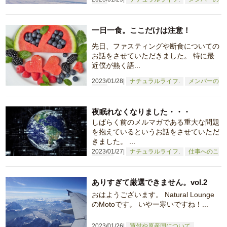
日常
一日一食。ここだけは注意！
先日、ファスティングや断食についての
お話をさせていただきました。 特に最
近僕が熱く語...
2023/01/28
ナチュラルライフ
メンバーの
日常
夜眠れなくなりました・・・
しばらく前のメルマガである重大な問題
を抱えているというお話をさせていただ
きました。 ...
2023/01/27
ナチュラルライフ
仕事へのこ
だわり
ありすぎて厳選できません。vol.2
おはようございます。 Natural Lounge
のMotoです。 いやー寒いですね！...
2023/01/26
買付や原産国について