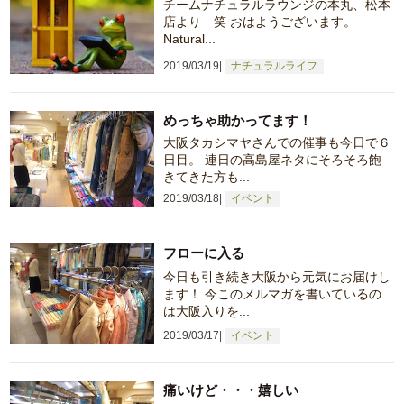
チームナチュラルラウンジの本丸、松本
店より 笑 おはようございます。
Natural...
2019/03/19
ナチュラルライフ
めっちゃ助かってます！
大阪タカシマヤさんでの催事も今日で６
日目。 連日の高島屋ネタにそろそろ飽
きてきた方も...
2019/03/18
イベント
フローに入る
今日も引き続き大阪から元気にお届けし
ます！ 今このメルマガを書いているの
は大阪入りを...
2019/03/17
イベント
痛いけど・・・嬉しい