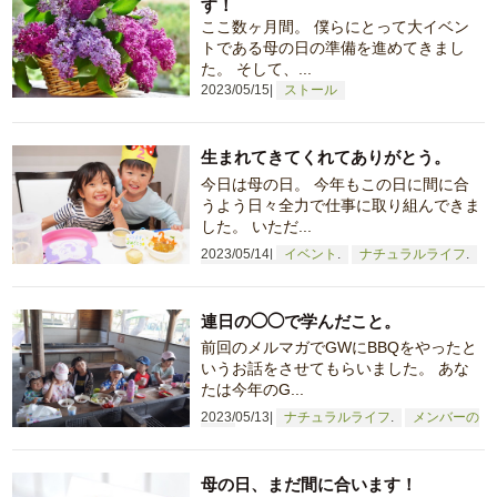
す！
ここ数ヶ月間。 僕らにとって大イベン
トである母の日の準備を進めてきまし
た。 そして、...
2023/05/15
ストール
生まれてきてくれてありがとう。
今日は母の日。 今年もこの日に間に合
うよう日々全力で仕事に取り組んできま
した。 いただ...
2023/05/14
イベント
ナチュラルライフ
メンバーの日常
連日の◯◯で学んだこと。
前回のメルマガでGWにBBQをやったと
いうお話をさせてもらいました。 あな
たは今年のG...
2023/05/13
ナチュラルライフ
メンバーの
日常
母の日、まだ間に合います！