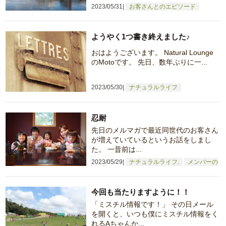
2023/05/31
お客さんとのエピソード
ようやく1つ書き終えました♪
おはようございます。 Natural Lounge
のMotoです。 先日、数年ぶりに一...
2023/05/30
ナチュラルライフ
忍耐
先日のメルマガで最近同世代のお客さん
が増えていているというお話をしまし
た。 一昔前は...
2023/05/29
ナチュラルライフ
メンバーの
日常
今回も当たりますように！！
「ミスチル情報です！」 その日メール
を開くと、いつも僕にミスチル情報をく
れるAちゃんか...