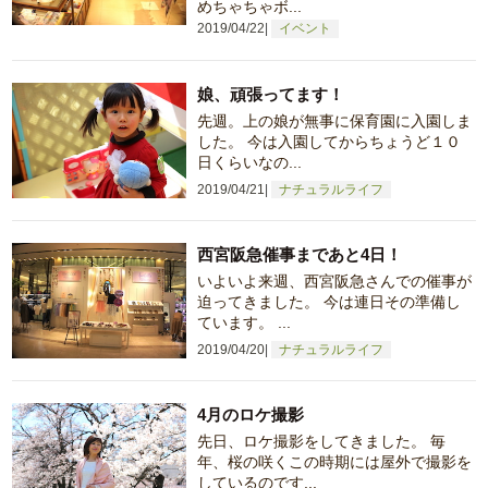
めちゃちゃボ...
2019/04/22
イベント
娘、頑張ってます！
先週。上の娘が無事に保育園に入園しま
した。 今は入園してからちょうど１０
日くらいなの...
2019/04/21
ナチュラルライフ
西宮阪急催事まであと4日！
いよいよ来週、西宮阪急さんでの催事が
迫ってきました。 今は連日その準備し
ています。 ...
2019/04/20
ナチュラルライフ
4月のロケ撮影
先日、ロケ撮影をしてきました。 毎
年、桜の咲くこの時期には屋外で撮影を
しているのです...