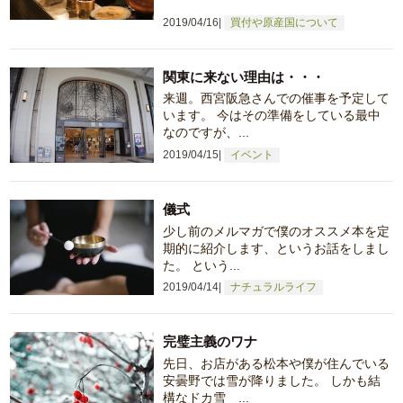
2019/04/16
買付や原産国について
関東に来ない理由は・・・
来週。西宮阪急さんでの催事を予定して
います。 今はその準備をしている最中
なのですが、...
2019/04/15
イベント
儀式
少し前のメルマガで僕のオススメ本を定
期的に紹介します、というお話をしまし
た。 という...
2019/04/14
ナチュラルライフ
完璧主義のワナ
先日、お店がある松本や僕が住んでいる
安曇野では雪が降りました。 しかも結
構なドカ雪 ...