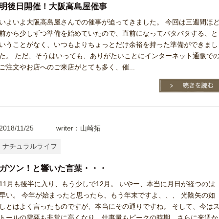
明後日開催！大阪高島屋催事
いよいよ大阪高島屋さんでの催事が迫ってきました。 今回は三週間ほ
前から少しずつ準備を始めていたので、直前になってバタバタする、と
いうことがなく、いつもよりちょっとだけ余裕を持った準備ができまし
た。 ただ、そうはいっても、ありがたいことにインターネット通販で
ご注文やお店へのご来店がとても多く、催...
2018/11/25
writer：山崎拓
ナチュラルライフ
ガツン！と響いた言葉・・・
11月も後半に入り、もう少しで12月。 いやー、本当に月日が経つのは
早い。 今年が始まったと思ったら、もう年末ですよ、、、 光陰矢の如
しとはよく言ったものですが、本当にその通りですね。 そして、今は
トールの需要も非常に高くなり、仕事量もピークの時期。さらに来週か