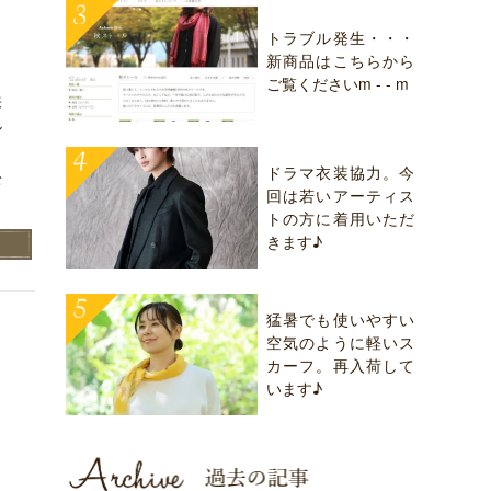
トラブル発生・・・
新商品はこちらから
ご覧くださいm - - m
来
ル
ドラマ衣装協力。今
松
回は若いアーティス
トの方に着用いただ
きます♪
猛暑でも使いやすい
空気のように軽いス
カーフ。再入荷して
います♪