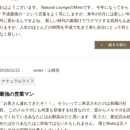
おはようございます。 Natural LoungeのMotoです。 今年になってから
“ 平成最後の “ という言葉をよく耳にしますが、来年の5月には新しい
号に変わるんですよね。 新しい時代の幕開けでワクワクする気持ちも
りますが、人生のほとんどの時間を平成で生きて来た自分にとって何と
なく寂しい...
2018/11/21
writer：山崎拓
ナチュラルライフ
最強の営業マン
「お客さん連れてきたぞ！！」 そういってご来店されたのは前職の社
長。 このメルマガにも何度も登場する社長なので、昔からメルマガを
んでくれているあなたにはお馴染みだと思います 笑 ただ、最近読み
めたばかりあなたはご存知ではないかもしれません。 僕とMotoは元々
同じ会社の同期で仕事をしていました...