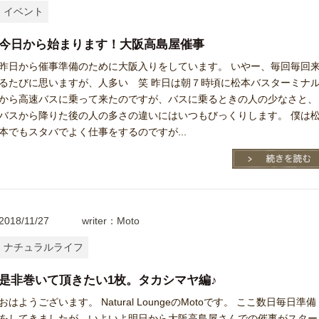
イベント
今日から始まります！大阪高島屋催事
昨日から催事準備のために大阪入りをしています。 いやー、毎回毎回
るたびに思いますが、人多い 笑 昨日は朝７時頃に松本バスターミナ
から高速バスに乗って来たのですが、バスに乗るときの人の少なさと、
バスから降りた後の人の多さの違いにはいつもびっくりします。 僕は
本でもスタバでよく仕事をするのですが...
2018/11/27
writer：Moto
ナチュラルライフ
是非巻いて頂きたい1枚。タカシマヤ編♪
おはようございます。 Natural LoungeのMotoです。 ここ数日毎日準備
をしてきましたが、いよいよ明日から大阪高島屋さんでの催事がスター