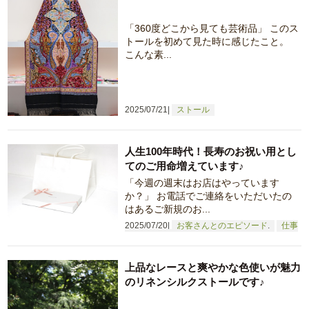
「360度どこから見ても芸術品」 このス
トールを初めて見た時に感じたこと。
こんな素...
2025/07/21
ストール
人生100年時代！長寿のお祝い用とし
てのご用命増えています♪
「今週の週末はお店はやっています
か？」 お電話でご連絡をいただいたの
はあるご新規のお...
2025/07/20
お客さんとのエピソード
仕事
へのこだわり
上品なレースと爽やかな色使いが魅力
のリネンシルクストールです♪