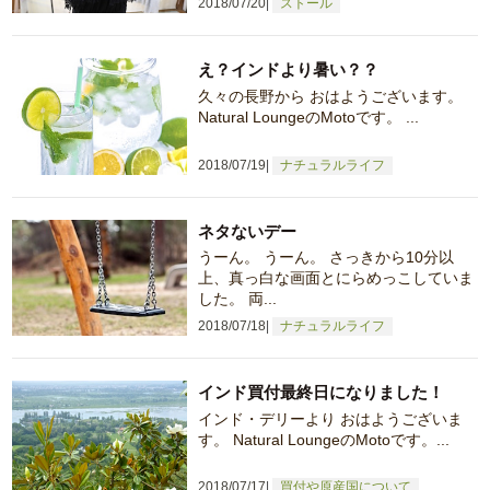
2018/07/20
ストール
え？インドより暑い？？
久々の長野から おはようございます。
Natural LoungeのMotoです。 ...
2018/07/19
ナチュラルライフ
ネタないデー
うーん。 うーん。 さっきから10分以
上、真っ白な画面とにらめっこしていま
した。 両...
2018/07/18
ナチュラルライフ
インド買付最終日になりました！
インド・デリーより おはようございま
す。 Natural LoungeのMotoです。...
2018/07/17
買付や原産国について