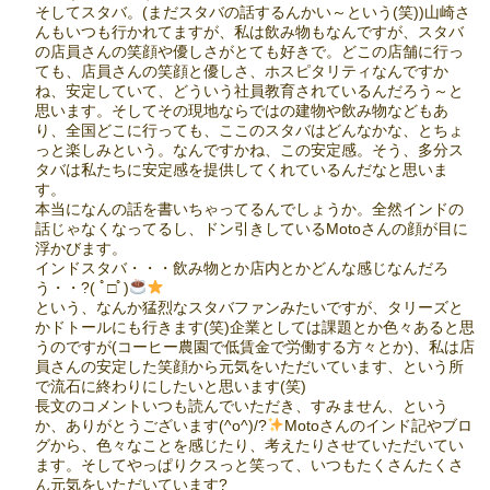
そしてスタバ。(まだスタバの話するんかい～という(笑))山崎さ
んもいつも行かれてますが、私は飲み物もなんですが、スタバ
の店員さんの笑顔や優しさがとても好きで。どこの店舗に行っ
ても、店員さんの笑顔と優しさ、ホスピタリティなんですか
ね、安定していて、どういう社員教育されているんだろう～と
思います。そしてその現地ならではの建物や飲み物などもあ
り、全国どこに行っても、ここのスタバはどんなかな、とちょ
っと楽しみという。なんですかね、この安定感。そう、多分ス
タバは私たちに安定感を提供してくれているんだなと思いま
す。
本当になんの話を書いちゃってるんでしょうか。全然インドの
話じゃなくなってるし、ドン引きしているMotoさんの顔が目に
浮かびます。
インドスタバ・・・飲み物とか店内とかどんな感じなんだろ
う・・?
( ﾟ□ﾟ)
という、なんか猛烈なスタバファンみたいですが、タリーズと
かドトールにも行きます(笑)企業としては課題とか色々あると思
うのですが(コーヒー農園で低賃金で労働する方々とか)、私は店
員さんの安定した笑顔から元気をいただいています、という所
で流石に終わりにしたいと思います(笑)
長文のコメントいつも読んでいただき、すみません、という
か、ありがとうございます(^o^)/?
Motoさんのインド記やブロ
グから、色々なことを感じたり、考えたりさせていただいてい
ます。そしてやっぱりクスっと笑って、いつもたくさんたくさ
ん元気をいただいています?