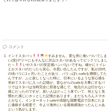
コメント
インドスタバっ
すみません、変な所に食いついてしま
い(笑)デリーにもそんなに沢山スタバがあるってビックリしまし
た～
いやスタバの安定感ハンパないですね。確かにトイレ
とかスタバのだったら安心。今思い出したんですが、私が20代
の頃パリに1ヶ月いたことがあり、パリっぽいcafeを満喫してた
んですが、ふと寂しくなった時に、日本にいるような安心感を
求めてスタバに入った記憶が。昔ながらのcafeを大事にするパ
リではスタバは当時完全に邪道な感じで、地元の人は行かない
感じだったのですが、若い人はけっこう来ていて、何となく見
慣れた感じにホッとした記憶があります。まだもちろんスマホ
とかなく、インターネットcafeや高額な国際電話で日本にたま
に連絡する程度で、今より海外にいる孤独感強かったんじゃあ
という気がします。