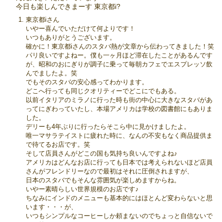
今日も楽しんできまーす 東京都i?
東京都iさん
いやー喜んでいただけて何よりです！
いつもありがとうございます。
確かに！東京都iさんのスタバ熱が文章から伝わってきました！笑
パリ良いですよねー。僕も一ヶ月ほど滞在したことがあるんです
が、昭和のおにぎりが調子に乗って毎朝カフェでエスプレッソ飲
んでましたよ。笑
でもそのスタバの安心感ってわかります。
どこへ行っても同じクオリティーでどこにでもある。
以前イタリアのミラノに行った時も街の中心に大きなスタバがあ
ってにぎわっていたし、本場アメリカは学校の図書館にもありま
した。
デリーも4年ぶりに行ったらそこら中に見かけましたよ。
唯一マサラテイストに疲れた時に、なんの不安もなく商品提供ま
で待てるお店です。笑
そして店員さんがどこの国も気持ち良いんですよね♪
アメリカはどんなお店に行っても日本では考えられないほど店員
さんがフレンドリーなので最初はそれに圧倒されますが、
日本のスタバでもそんな雰囲気が楽しめますからね。
いやー素晴らしい世界規模のお店です♪
ちなみにインドのメニューも基本的にはほとんど変わらないと思
います・・・が、
いつもシンプルなコーヒーしか頼まないのでちょっと自信ないで