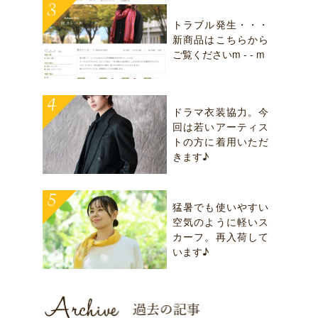
トラブル発生・・・
新商品はこちらから
ご覧くださいm - - m
ドラマ衣装協力。今
回は若いアーティス
トの方に着用いただ
きます♪
猛暑でも使いやすい
空気のように軽いス
カーフ。再入荷して
います♪