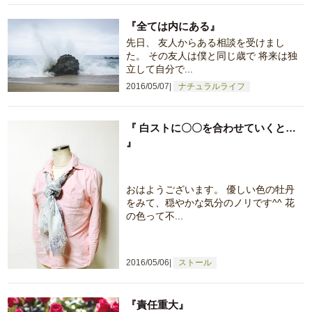
『全ては内にある』
先日、 友人からある相談を受けまし
た。 その友人は僕と同じ歳で 将来は独
立して自分で...
2016/05/07
ナチュラルライフ
『 白ストに〇〇を合わせていくと…
』
おはようございます。 優しい色の牡丹
をみて、穏やかな気分のノリです^^ 花
の色って不...
2016/05/06
ストール
『責任重大』