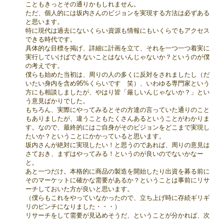
こともきっとその通りかもしれません。
ただ、個人的には坂内さんのビジョンを実現する方法は必ずある
と思います。
特に現代は過去にないくらい資源も情報にもいくらでもアクセス
できる時代です。
具体的な目標を掲げ、詳細に計画を立て、それを一つ一つ着実に
実行していけばできないことはないんじゃないか？というのが僕
の考えです。
僕らも始めた当初は、周りの人の多くに反対をされましたし（だ
いたい身内を含め95%くらいです 笑）、いわゆる専門家という
方にも相談しましたが、やはり皆「厳しいんじゃないか？」とい
う意見ばかりでした。
もちろん、実際にやってみるとその方達の言っていた通りのこと
もありましたが、違うこともたくさんあるということがわかりま
す。なので、最終的にはご自身がそのビジョンをどこまで実現し
たいか？ということにかかっていると思います。
坂内さんが絶対に実現したい！と思うのであれば、周りの意見は
さておき、まずはやってみる！というのが良いのでないかなー
と。
あと一つだけ。本格的に商品の製造を開始したり出資を募る前に
そのマーケットに確かな需要があるか？ということは事前にリサ
ーチしておいた方が良いと思います。
（僕らもこれをやっていなかったので、立ち上げ時に存続ギリギ
リのピンチになりました・・・）
リサーチをして需要が見込めそうだ、ということが分かれば、次