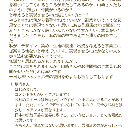
を相手にしてくれるところが果たしてあるのか、山崎さんたち
のように行動力、仲間がいるのか？
と考えると実現させるのは厳しいのでは！？
やるとすれば何から着手すればよいのか…副業というような安
易なことでは実現できないと思い…ある呉服店の方に相談して
みたところ…かなり厳しいんじゃないですかという意見をいた
だきました！ご最も、私の頭の中で考えてた通りの回答でし
た。
私が、デザイン、染め、生地の調達、出資を考えると事業主に
提案する他ないと考えています。実現させるにはかなりの人を
巻き込む必要がありそうです。
無謀だと思われるかもしれませんが…
ここでは書ききれませんが、山崎さんやお仲間様のご意見もお
聞かせいただければ幸いです。
一日も早いネット広告の復旧を心よりお祈りしております。
坂内さん
はじめまして。
コメントありがとうございます！
和柄のストールは数は少ないですが、たまに見かけることがあり
ます。ただ、インドでデザインされているので、完全な和柄とは
少しニュアンスが異なります。
日本の伝統工芸を世界に広げる、というビジョン。とても素敵だ
と思います！
もちろん、簡単ではないと思いますし、呉服店の方がおっしゃる