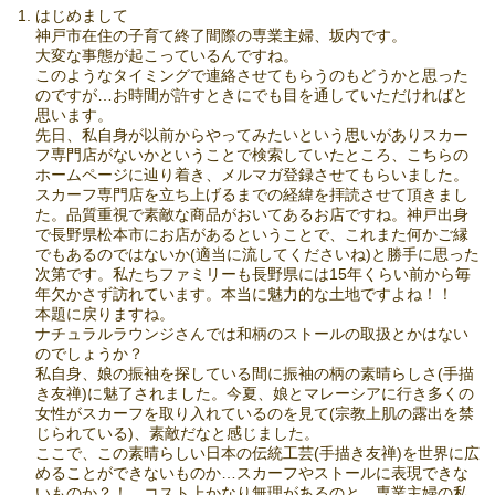
はじめまして
神戸市在住の子育て終了間際の専業主婦、坂内です。
大変な事態が起こっているんですね。
このようなタイミングで連絡させてもらうのもどうかと思った
のですが…お時間が許すときにでも目を通していただければと
思います。
先日、私自身が以前からやってみたいという思いがありスカー
フ専門店がないかということで検索していたところ、こちらの
ホームページに辿り着き、メルマガ登録させてもらいました。
スカーフ専門店を立ち上げるまでの経緯を拝読させて頂きまし
た。品質重視で素敵な商品がおいてあるお店ですね。神戸出身
で長野県松本市にお店があるということで、これまた何かご縁
でもあるのではないか(適当に流してくださいね)と勝手に思った
次第です。私たちファミリーも長野県には15年くらい前から毎
年欠かさず訪れています。本当に魅力的な土地ですよね！！
本題に戻りますね。
ナチュラルラウンジさんでは和柄のストールの取扱とかはない
のでしょうか？
私自身、娘の振袖を探している間に振袖の柄の素晴らしさ(手描
き友禅)に魅了されました。今夏、娘とマレーシアに行き多くの
女性がスカーフを取り入れているのを見て(宗教上肌の露出を禁
じられている)、素敵だなと感じました。
ここで、この素晴らしい日本の伝統工芸(手描き友禅)を世界に広
めることができないものか…スカーフやストールに表現できな
いものか？！ コスト上かなり無理があるのと、専業主婦の私