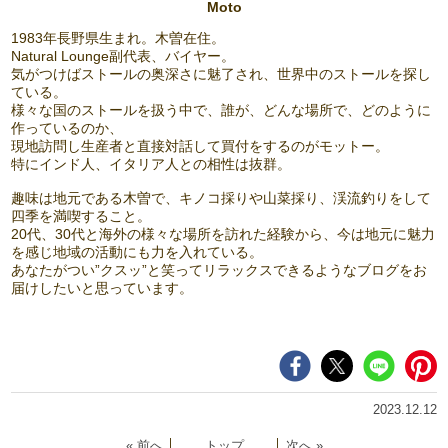
Moto
1983年長野県生まれ。木曽在住。
Natural Lounge副代表、バイヤー。
気がつけばストールの奥深さに魅了され、世界中のストールを探し
ている。
様々な国のストールを扱う中で、誰が、どんな場所で、どのように
作っているのか、
現地訪問し生産者と直接対話して買付をするのがモットー。
特にインド人、イタリア人との相性は抜群。
趣味は地元である木曽で、キノコ採りや山菜採り、渓流釣りをして
四季を満喫すること。
20代、30代と海外の様々な場所を訪れた経験から、今は地元に魅力
を感じ地域の活動にも力を入れている。
あなたがつい”クスッ”と笑ってリラックスできるようなブログをお
届けしたいと思っています。
2023.12.12
« 前へ
│
トップ
│
次へ »