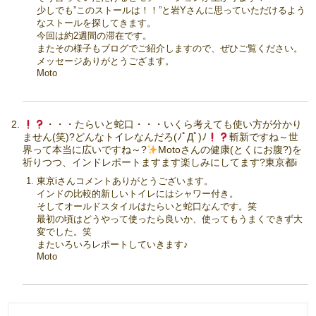
少しでも”このストールは！！”と岩Yさんに思っていただけるよう
なストールを探してきます。
今回は約2週間の滞在です。
またその様子もブログでご紹介しますので、ぜひご覧ください。
メッセージありがとうござます。
Moto
・・・たらいと蛇口・・・いくら考えても使い方が分かり
ません(笑)?どんなトイレなんだろ(ﾉﾟДﾟ)ﾉ
斬新ですね～世
界って本当に広いですね～?
Motoさんの健康(とくにお腹?
)を
祈りつつ、インドレポートますます楽しみにしてます?東京都i
東京iさんコメントありがとうございます。
インドの比較的新しいトイレにはシャワー付き。
そしてオールドスタイルはたらいと蛇口なんです。笑
最初の頃はどうやって使ったら良いか、使ってもうまくできず大
変でした。笑
またいろいろレポートしていきます♪
Moto