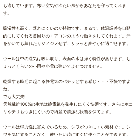
も適しています。寒い空気や冷たい風からあなたを守ってくれま
す。
吸湿性も高く、蒸れにくいのが特徴です。まるで、体温調整を自動
的にしてくれる首回りのエアコンのような働きをしてくれます。汗
をかいても蒸れたりジメジメせず、サラッと爽やかに過ごせます。
ウールは中の湿気は吸い取り、表面の水は弾く特性があります。ち
ょっとくらいの小雨や小雪は弾いてよせつけません。
乾燥する時期に起こる静電気のパチッとする感じ・・・不快ですよ
ね。
でも大丈夫!
天然繊維100%の生地は静電気を発生しにくく快適です。さらにホコ
リやチリもつきにくいので綺麗で清潔な状態を保てます。
ウールは弾力性に富んでいるため、シワがつきにくい素材です。シ
ワを気にすることなく、使いたい時にすぐに使うことができます。