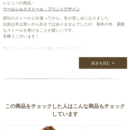
ストールが好きで始められたお店だなと感じました。
レビューの商品：
ウールシルクストール：プリントデザイン
最近は中々以前のようにストールを身につけ外出できないのです
貴社のストールと出逢ってから、冬が楽しみになりました。
が、また機会があればお店にも伺わせてもらいたいと思います。
以前は冬は寒いから好きではありませんでしたが、毎年の冬、素敵
なストールを巻けることが嬉しいです。
有難うございます！
気に入ったストールと出逢えますように！！
+
続きを読む
この商品をチェックした人はこんな商品もチェック
しています