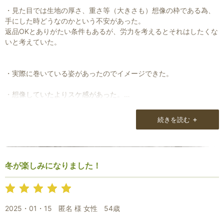
ですけどね。
・見た目では生地の厚さ、重さ等（大きさも）想像の枠である為、
でもモデルのように身につけて格好いい人は少ないと思います実際
手にした時どうなのかという不安があった。
問題として・・・
返品OKとありがたい条件もあるが、労力を考えるとそれはしたくな
いと考えていた。
男がストール？やはり世間的にはイメージ的にまだ抵抗があるのか
と思いますね。
なのでメンズ用としてあるストールは地味なのでしょうが、Natural
・実際に巻いている姿があったのでイメージできた。
Loungeのストールは、メンズでも身につけることが出来る物もたく
さんあります。
・想像していたよりスケ感があった。
（厚みのあるものを想像していたので）着用してみるとモコモコせ
私的にはNatural Loungeさんの物であればレディース用でも全然
ず逆に良かった。
+
続きを読む
OKですけど・・・
これからも自分なりのスタイルを探して行ければと考えております
・重さやあたたかさ、年間どの位の時期に着用出来るかなどなど、
ので、是非頑張っていただければと思います。
段階で示してくれているので比較が出来てよいと思った。
冬が楽しみになりました！
話は変わりますが、一度お店に伺わせていただきましたが、スタッ
・梱包はびっくりする程丁寧で嬉しかった。
フさんが若いのはHPなどから予想はできており、私もそれなりの年
プレゼントには最高だと思い、機会があればまたお願いしたい。
齢なので、ストール好きのおやじに対してどのように対応していた
だけるのか少し楽しみでした。
巻き方を工夫してオシャレに着用したいと思います。
2025・01・15
匿名 様 女性
54歳
ありがとうございました。
チャラいアパレル店員でなくて良かったです。