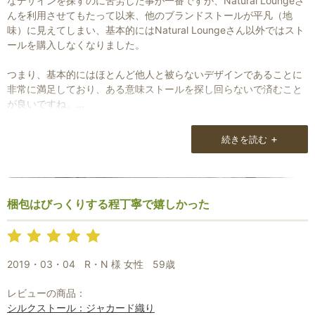
なデザインを探すのに苦労した事が一番ですが、Natural Loungeさ
んを利用させてもたって以来、他のブランドストールが平凡（地
味）に見えてしまい、基本的にはNatural Loungeさん以外ではスト
ールを購入しなくなりました。
つまり、基本的にはほとんど他人と被らないデザインであることに
非常に満足しており、ある意味ストールを探し回らないで済むこと
が良いですね。
何度も理由させてもらっている理由の一つだと思います。
+
続きを読む
ストールの質感も非常に良いですね。
他の物と全然違いますので、身につけていて気持ちが良いです。
Natural Loungeさんを利用するようになって、ストールはストール
梱包はびっくりする程丁寧で嬉しかった
でも今までとは別の感覚があります。
私自身はファッションの一つとして考えて来ましたが、実際に身に
つけると、これまでの他のブランドさんのストールとは異なり、個
性がバッチリ出せますし、注目度はスゴイと感じております。
2019・03・04
R・N 様 女性
59歳
特にメンズは無難で地味なストール、しかも多くのブランドイメー
ジは首に垂らすだけですから・・・
レビューの商品：
シルクストール：ジャカード織り
確かにブランドのカタログなどモデルが身につけていると格好いい