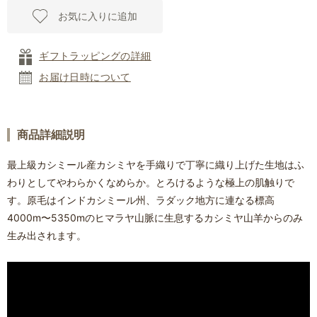
お気に入りに追加
ギフトラッピングの詳細
お届け日時について
商品詳細説明
最上級カシミール産カシミヤを手織りで丁寧に織り上げた生地はふ
わりとしてやわらかくなめらか。とろけるような極上の肌触りで
す。原毛はインドカシミール州、ラダック地方に連なる標高
4000m〜5350mのヒマラヤ山脈に生息するカシミヤ山羊からのみ
生み出されます。