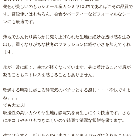
発色が美しいのもカシミール産カシミヤ100%であればこその品質で
す。普段使いはもちろん、会食やパーティーなどフォーマルなシー
ンにも最適です。
薄地でふんわり柔らかに織り上げられた生地は絶妙な透け感を生み
出し、重くなりがちな秋冬のファッションに軽やかさを加えてくれ
ます。
糸が非常に細く、生地が軽くなっています。身に着けることで肩が
凝ることもストレスを感じることもありません。
乾燥する時期に起こる静電気のパチッとする感じ・・・不快ですよ
ね。。。
でも大丈夫!
吸湿性の高いカシミヤ生地は静電気を発生しにくく快適です。さら
にホコリやチリもつきにくいので綺麗で清潔な状態を保てます。
生地はうすく、折りたためば小さくまとまりバッグに入れることが