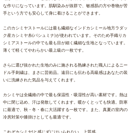
な作りになっています。肌馴染みが抜群で、敏感肌の方や巻物が苦
手という方でも安心して身に着けることができます。
このカシミヤストールには最も繊細なインドカシミール地方ラダッ
ク産カシミヤ糸(パシュミナ)が使われています。そのため手織りカ
シミアストールの中でも最も目が細く繊細な生地となっています。
薄くて軽くてやわらかい最上級の一枚です。
さらに選び抜かれた生地のみに施される熟練された職人によるニー
ドル手刺繍は、まさに芸術品。遠目にも伝わる高級感はあなたの装
いに洗練された気品を与えてくれます。
カシミヤは全繊維の中で最も保温性・吸湿性が高い素材です。熱は
中に閉じ込め、汗は発散してくれます。暖かくとっても快適。防寒
に最適で、秋・冬・春に大活躍する一枚です。また、真夏の室内の
冷房対策や膝掛けとしても最適です。
これぞカシミヤ!と感じずにはいられない、上質感。