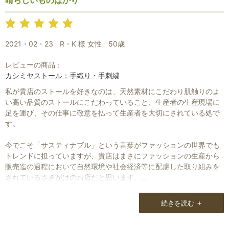
晴らしいものばかり
2021・02・23
R・K 様 女性
50歳
レビューの商品：
カシミヤストール：手織り・手刺繍
私が貴店のストールを好きなのは、天然素材にこだわり肌触りのよ
い高い品質のストールにこだわっていること、生産者の生産現場に
足を運び、その仕事に敬意を払って生産者を大切にされている処で
す。
今でこそ「サスティナブル」という言葉がファッションの世界でも
トレンドに担っていますが、貴店はまさにファッションの生産から
販売迄の過程において自然環境や社会経済等に配慮した取り組みを
されているさきがけのお店だと思います。
貴店には他のお店には売っていない職人さんの手仕事の美しいスト
+
続きを読む
ールがあります。