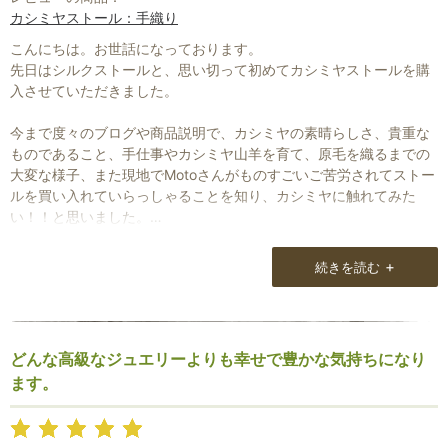
カシミヤストール：手織り
こんにちは。お世話になっております。
先日はシルクストールと、思い切って初めてカシミヤストールを購
入させていただきました。
今まで度々のブログや商品説明で、カシミヤの素晴らしさ、貴重な
ものであること、手仕事やカシミヤ山羊を育て、原毛を織るまでの
大変な様子、また現地でMotoさんがものすごいご苦労されてストー
ルを買い入れていらっしゃることを知り、カシミヤに触れてみた
い！！と思いました。
そして、初めてのカシミヤ・・・ナチュラルオフホワイト、ヒマラ
+
続きを読む
ヤ山脈の標高400m以上の過酷な環境で暮らすカシミヤ山羊へ敬意
を込めて無染色のストールにしました。
織りのダイヤ柄も美しく、天然の白が神々しい！！
どんな高級なジュエリーよりも幸せで豊かな気持ちになり
もちろんストールとしても温かく、軽やかです。
ます。
今年の冬はカシミヤ山羊さんを身近に感じながら過ごします。
大切に使います。