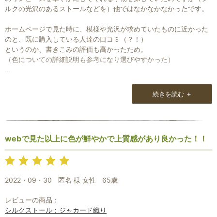
ルクの光沢のあるストールなどを）他ではなかなかなかったです。
ホームページで見た時に、模様や光沢が求めていたものに近かった
のと、既に購入している人達の口コミ（？！）
というのか、書きこみの評価も高かったため。
（色についての詳細説明も参考になり選びやすかった）
織りも光沢もとても美しく、色あいも手持ちの服に華やかさを添え
+
続きを読む
てくれるので大変満足。
今まで小物はブルー系が多かったが思い切って赤ピンク系を今回初
めて選んでみたが、色によって顔のみえ方もだいぶ違うことがわか
webで見た以上に色が鮮やかで上質感があり良かった！！
り、新しい色使いにこれからチャレンジしても良いなと思えた。
梱包も内包も大変丁寧で手書きのletterも添えられていて届いた時
に、購入して良かったなと思えましたよ。
2022・09・30
匿名 様 女性
65歳
良い印象でした。
レビューの商品：
シルクストール：ジャカード織り