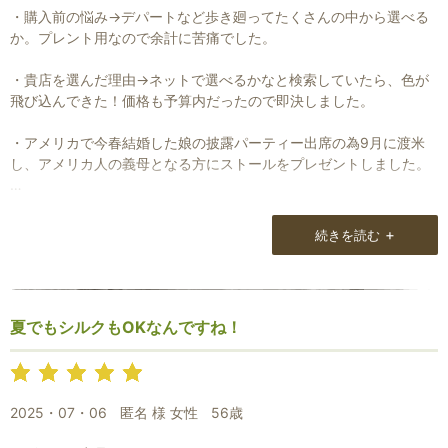
・購入前の悩み→デパートなど歩き廻ってたくさんの中から選べる
か。プレント用なので余計に苦痛でした。
・貴店を選んだ理由→ネットで選べるかなと検索していたら、色が
飛び込んできた！価格も予算内だったので即決しました。
・アメリカで今春結婚した娘の披露パーティー出席の為9月に渡米
し、アメリカ人の義母となる方にストールをプレゼントしました。
目の前で開けてくれて、とても喜んですぐ付けて下さいました。
私も実際に見るまでは不安でしたが、webで見た以上に色が鮮やか
+
続きを読む
で上質感があり良かった！！と思いました。
・和装の包装を希望して記入した為、わざわざそれが出来ないとお
電話下さいましたよネ。びっくりしました。
夏でもシルクもOKなんですね！
そして、「この人良い人だ」 と思いました。
長野県松本市のNatural Loungeを大切な人へのプレゼントのお店に
選んで良かったです！
2025・07・06
匿名 様 女性
56歳