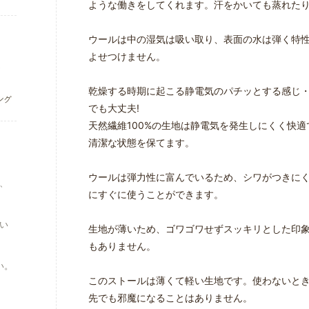
ような働きをしてくれます。汗をかいても蒸れた
ウールは中の湿気は吸い取り、表面の水は弾く特
よせつけません。
乾燥する時期に起こる静電気のパチッとする感じ
でも大丈夫!
天然繊維100%の生地は静電気を発生しにくく快
清潔な状態を保てます。
ウールは弾力性に富んでいるため、シワがつきに
、
にすぐに使うことができます。
い
生地が薄いため、ゴワゴワせずスッキリとした印
もありません。
い。
このストールは薄くて軽い生地です。使わないと
先でも邪魔になることはありません。