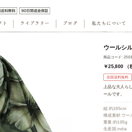
ウールシル
商品コード: 2503
￥25,800
（
全国送料無料
上品な大人ら
ールです。
縦:約185cm 
構成素材:ウール
重量:約105g
生産国:india