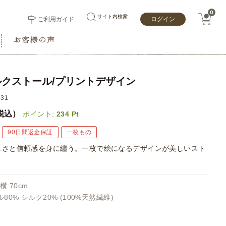
0
サイト内検索
ご利用ガイド
ログイン
クストール/プリントデザイン
31
税込）
ポイント:
234
Pt
90日間返金保証
一枚もの
しさと信頼感を身に纏う。一枚で絵になるデザインが美しいスト
横:70cm
80% シルク20% (100%天然繊維)