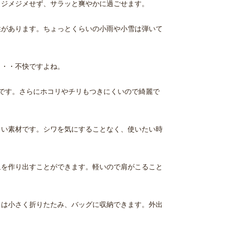
りジメジメせず、サラッと爽やかに過ごせます。
性があります。ちょっとくらいの小雨や小雪は弾いて
・・・不快ですよね。
適です。さらにホコリやチリもつきにくいので綺麗で
くい素材です。シワを気にすることなく、使いたい時
象を作り出すことができます。軽いので肩がこること
きは小さく折りたたみ、バッグに収納できます。外出