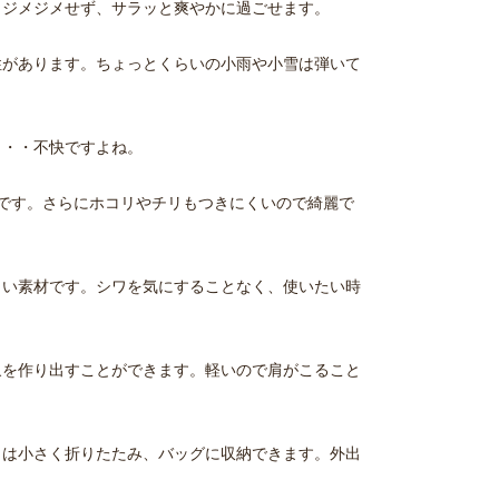
りジメジメせず、サラッと爽やかに過ごせます。
性があります。ちょっとくらいの小雨や小雪は弾いて
・・・不快ですよね。
適です。さらにホコリやチリもつきにくいので綺麗で
くい素材です。シワを気にすることなく、使いたい時
象を作り出すことができます。軽いので肩がこること
きは小さく折りたたみ、バッグに収納できます。外出