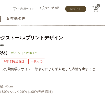
0
サイト内検索
ご利用ガイド
ログイン
クストール/プリントデザイン
66
税込）
ポイント:
216
Pt
90日間返金保証
一枚もの
かった幾何学デザイン。巻き方によらず安定した表情を出すこと
横:70cm
80% シルク20% (100%天然繊維)