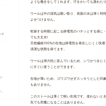
ような働きをしてくれます。汗をかいても蒸れた
ウールは中の湿気は吸い取り、表面の水は弾く特
よせつけません。
乾燥する時期に起こる静電気のパチッとする感じ
でも大丈夫!
天然繊維100%の生地は静電気を発生しにくく快
清潔な状態を保てます。
ウールは弾力性に富んでいるため、シワがつきに
、
にすぐに使うことができます。
い
生地が薄いため、ゴワゴワせずスッキリとした印
もありません。
い。
このストールは薄くて軽い生地です。使わないと
先でも邪魔になることはありません。