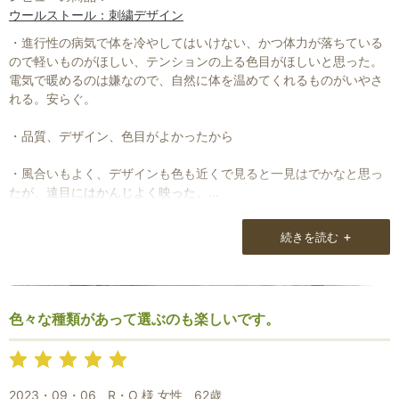
ウールストール：刺繍デザイン
・進行性の病気で体を冷やしてはいけない、かつ体力が落ちている
ので軽いものがほしい、テンションの上る色目がほしいと思った。
電気で暖めるのは嫌なので、自然に体を温めてくれるものがいやさ
れる。安らぐ。
・品質、デザイン、色目がよかったから
・風合いもよく、デザインも色も近くで見ると一見はでかなと思っ
たが、遠目にはかんじよく映った。
軽く暖かい。
+
続きを読む
・色でテンションが上がった。
今回選んだ色目は東南アジアのお坊様の法衣を連想させて、心が安
らぐ
色々な種類があって選ぶのも楽しいです。
・自分へのプレゼントとして、自分用だけどプレゼント包装にして
もらった。
梱包状態、内包物、スタッフの対応がよかった。
2023・09・06
R・O 様 女性
62歳