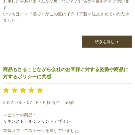
利用した事ありませんが交換していただけるのも良心的だと思いま
す。
いつもはインド製ですがこの度はイタリア製を注文させていただき
ました。
こんなにたくさんリネン（おまけに洗える・・・）を置いているお
店他にはありませんよね。
+
続きを読む
発送も早くて安心ですし。
商品もさることながら会社のお客様に対する姿勢や商品に
対するポリシーに共感
2022・05・07
R・K 様 女性
50歳
レビューの商品：
リネンストール：プリントデザイン
首焼け防止でストールを探していました。