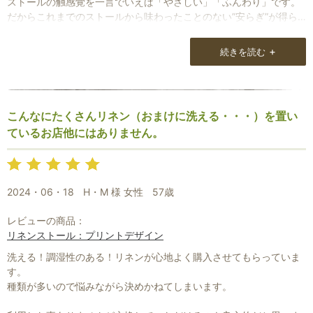
ストールの触感覚を一言でいえば「やさしい」「ふんわり」です。
だからこれまでのストールから味わったことのない”安らぎ”が得ら
れました。
+
続きを読む
朝にメールが届いたときにはびっくりしました。
おひとり、おひとりの個性あるメールですが、
どこかがちゃんとつながっているというチームワークの良さが感じ
こんなにたくさんリネン（おまけに洗える・・・）を置い
られます。
ているお店他にはありません。
2024・06・18
H・M 様 女性
57歳
レビューの商品：
リネンストール：プリントデザイン
洗える！調湿性のある！リネンが心地よく購入させてもらっていま
す。
種類が多いので悩みながら決めかねてしまいます。