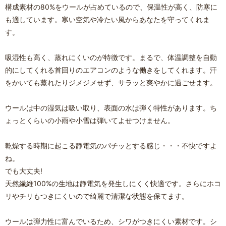
構成素材の80%をウールが占めているので、保温性が高く、防寒に
も適しています。寒い空気や冷たい風からあなたを守ってくれま
す。
吸湿性も高く、蒸れにくいのが特徴です。まるで、体温調整を自動
的にしてくれる首回りのエアコンのような働きをしてくれます。汗
をかいても蒸れたりジメジメせず、サラッと爽やかに過ごせます。
ウールは中の湿気は吸い取り、表面の水は弾く特性があります。ち
ょっとくらいの小雨や小雪は弾いてよせつけません。
乾燥する時期に起こる静電気のパチッとする感じ・・・不快ですよ
ね。
でも大丈夫!
天然繊維100%の生地は静電気を発生しにくく快適です。さらにホコ
リやチリもつきにくいので綺麗で清潔な状態を保てます。
ウールは弾力性に富んでいるため、シワがつきにくい素材です。シ