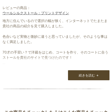
原毛自体がとても美しいのですね。
レビューの商品：
ウールシルクストール：プリントデザイン
〜〜〜〜〜〜〜〜〜〜〜〜〜〜〜〜〜〜〜〜〜〜〜〜〜〜〜
地方に住んでいるので選択の幅が狭く、インターネットでたまたま
いつもストール買付のためのインド記。
貴社の商品の紹介を見て購入しました。
楽しく拝見しています。
ストールのできる工程、高地にすむカシミヤ山羊の愛らしさ、摩訶
色合いなど実物と微妙に違うと思っていましたが、そのような事は
不思議なインドの国のこと、楽しく読んでいます。
なく満足しました。
いつの日か、松本のお店を訪れる日が来ると良いなあと思いつつ、
70才の手習い？で洋裁をはじめ、コートを作り、そのコートに合う
ストールを使っています。
ストールを貴社のサイトで見つけたのです！
それではまだ寒い日が続きますが、御元気におすごし下さい。
北海道の冬はまだまだ続きますが、春に自作のコートを着て、スト
ールを衿元に巻くのが楽しみです。
+
続きを読む
「春よ来い！早く来い！」です。