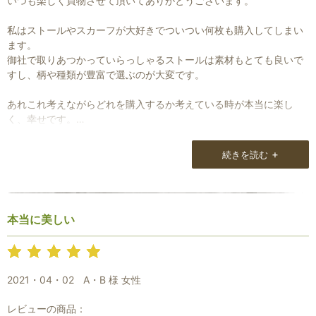
いつも楽しく買物させて頂いてありがとうございます。
私はストールやスカーフが大好きでついつい何枚も購入してしまい
ます。
御社で取りあつかっていらっしゃるストールは素材もとても良いで
すし、柄や種類が豊富で選ぶのが大変です。
あれこれ考えながらどれを購入するか考えている時が本当に楽し
く、幸せです。
これからもたくさんのストールを紹介して下さい。
+
続きを読む
楽しみにしています。
御社のストールを選ぶのはまず素材が天然素材のものしかないこと
が安心できることが大きいです。
本当に美しい
あと、色や柄の種類の多さですね。
一枚に決められないのでつい数枚買ってしまいます。
2021・04・02
A・B 様 女性
レビューの商品：