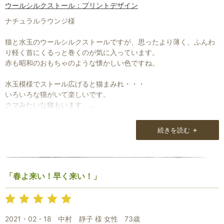
ウールシルクストール：プリントデザイン
ナチュラルラウンジ様
猫と水玉のウールシルクストールですが、思ったより薄く、ふんわ
り軽く首にくるっと巻くのが気に入っています。
赤も昭和のおもちゃのような懐かしい色ですね。
水玉模様でストール広げると猫まみれ・・・
いろいろな猫がいて楽しいです。
クマみたいな猫もいます。
耳の形がちがっていて妙なとこにこだわりがあるのかなと思って使
っています。
+
続きを読む
昨年のアーリ刺繍のものは花模様華やかで色あざやかでとても美し
いストールでした。
カシミヤのも見ましたが儚いような美しいもやに包まれて光ってい
「春よ来い！早く来い！」
るようなストールでした。
刺繍の素晴らしさはもちろん、布自体もとても美しく、象牙色とい
うか、半貴石の玉の照り、というか艶があり、本当に美しかったで
2021・02・18
中村 靜子 様 女性
73歳
す。