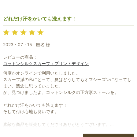
こちらで購入するようになってからは、素材を意識するようになり
ました。
どれだけ汗をかいても洗えます！
人と被ることがないのも利点です。
2023・07・15
匿名 様
レビューの商品：
コットンシルクスカーフ：プリントデザイン
何度かオンラインで利用いたしました。
スカーフ派の私にとって、夏はどうしてもオフシーズンになってし
まい、残念に思っていました。
が、見つけましたよ、コットンシルクの正方形ストールを。
どれだけ汗をかいても洗えます！
そして付け心地も良いです。
素敵な商品を販売してくださりありがとうございます。
プレゼントにも喜んでもらえました。