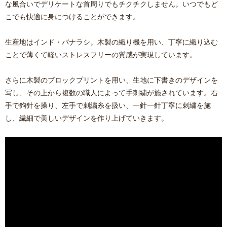
な風合いでデリケートな首周りでもチクチクしません。いつでもど
こでも快適に身につけることができます。
生産地はインド・バナラシ。木製の織り機を用い、丁寧に織り込む
ことで薄くて軽いストレスフリーの質感が実現しています。
さらに木製のブロックプリントを用い、生地に下書きのデザインを
写し、その上から複数の職人によって手刺繍が施されています。右
手で鉤針を操り、左手で刺繍糸を扱い、一針一針丁寧に刺繍を施
し、繊細で美しいデザインを作り上げていきます。