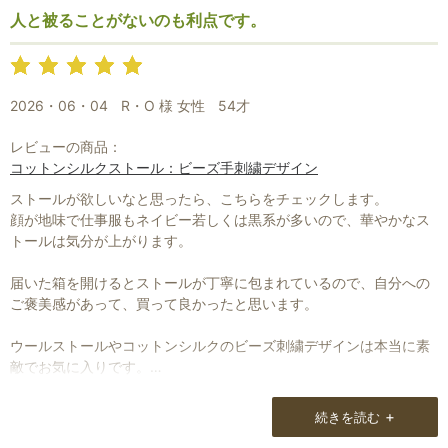
人と被ることがないのも利点です。
2026・06・04
R・O 様 女性
54才
レビューの商品：
コットンシルクストール：ビーズ手刺繍デザイン
ストールが欲しいなと思ったら、こちらをチェックします。
顔が地味で仕事服もネイビー若しくは黒系が多いので、華やかなス
トールは気分が上がります。
届いた箱を開けるとストールが丁寧に包まれているので、自分への
ご褒美感があって、買って良かったと思います。
ウールストールやコットンシルクのビーズ刺繍デザインは本当に素
敵でお気に入りです。
季節ごとシーンごとのカテゴリーがあり、ストールを探す時にとて
+
続きを読む
も参考になります。