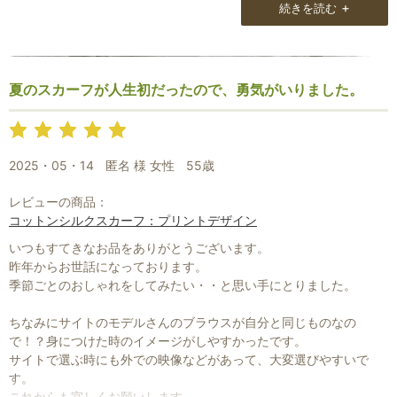
+
続きを読む
今度は自分用にまたお気に入りをみつけたいです。
リネンストールは初めて購入。
こちらも洗えます。
ただ、ケバ立ちが多いので暗目の服と合わせることは控えていま
夏のスカーフが人生初だったので、勇気がいりました。
す。
2025・05・14
匿名 様 女性
55歳
レビューの商品：
コットンシルクスカーフ：プリントデザイン
いつもすてきなお品をありがとうございます。
昨年からお世話になっております。
季節ごとのおしゃれをしてみたい・・と思い手にとりました。
ちなみにサイトのモデルさんのブラウスが自分と同じものなの
で！？身につけた時のイメージがしやすかったです。
サイトで選ぶ時にも外での映像などがあって、大変選びやすいで
す。
これからも宜しくお願いします。