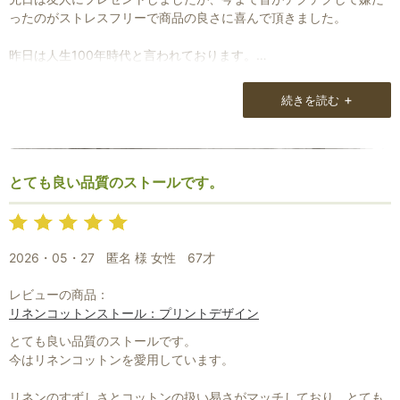
ったのがストレスフリーで商品の良さに喜んで頂きました。
昨日は人生100年時代と言われております。
ストールは派手なものでも気にならないので、これからもおしゃれ
な女性でおれます様にと思っております。
+
続きを読む
※素敵なストールの仕入れに期待しております。
感謝(^ ^)
とても良い品質のストールです。
2026・05・27
匿名 様 女性
67才
レビューの商品：
リネンコットンストール：プリントデザイン
とても良い品質のストールです。
今はリネンコットンを愛用しています。
リネンのすずしさとコットンの扱い易さがマッチしており、とても