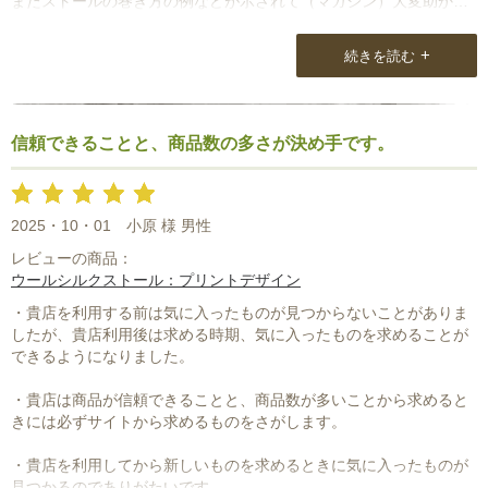
またストールの巻き方の例などが示されて（マガジン）大変助かり
ます。
今後もNatural Loungeさんを利用させてもらいたいと考えておりま
+
続きを読む
すので是非頑張ってください。
最近おアパレル業界は不況のようですので・・・
信頼できることと、商品数の多さが決め手です。
2025・10・01
小原 様 男性
レビューの商品：
ウールシルクストール：プリントデザイン
・貴店を利用する前は気に入ったものが見つからないことがありま
したが、貴店利用後は求める時期、気に入ったものを求めることが
できるようになりました。
・貴店は商品が信頼できることと、商品数が多いことから求めると
きには必ずサイトから求めるものをさがします。
・貴店を利用してから新しいものを求めるときに気に入ったものが
見つかるのでありがたいです。