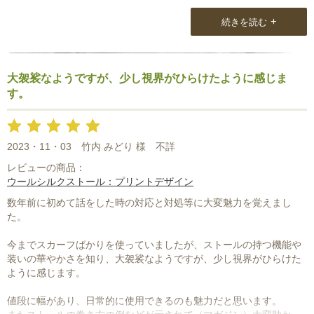
実際に届いたストールは、質感、デザイン共に期待どおりのもので
したので、非常に満足しております。
+
続きを読む
また、ストール専門店としているだけあって、梱包状態もしっかり
しており、単にビニールで包装されて届くような状態でもなかった
ので、商品を大切にされていることが良く伝わりました。
大袈裟なようですが、少し視界がひらけたように感じま
中々ストール男子は少なく、周りにもいないのでストールに関する
す。
情報は乏しかったですね。
今までは、たまたまお店で見かけるストールを手にして購入してお
りましたし、それはそれで自分が気に入って購入した物なので良い
2023・11・03
竹内 みどり 様
不詳
のですが、Natural Loungeさんの商品は非常に魅力的で、スタッフ
レビューの商品：
の方の商品に対する愛情と言いますか、気持ちまでが伝わる物でし
ウールシルクストール：プリントデザイン
た。
数年前に初めて話をした時の対応と対処等に大変魅力を覚えまし
話は変わりますが、先日購入させていただいたストールを身にまと
た。
い、知人と長野県を観光しました。
今までスカーフばかりを使っていましたが、ストールの持つ機能や
お店のある松本市ではなかったのですが、長野で出会った方に”素敵
装いの華やかさを知り、大袈裟なようですが、少し視界がひらけた
なストールですね” と言われました(^ ^)
ように感じます。
Natural Loungeさんのストール、他のブランドとは異なり、目を引
くデザインですよ。
値段に幅があり、日常的に使用できるのも魅力だと思います。
ワンポイントならぬ主役ですね。最高に気に入っております。