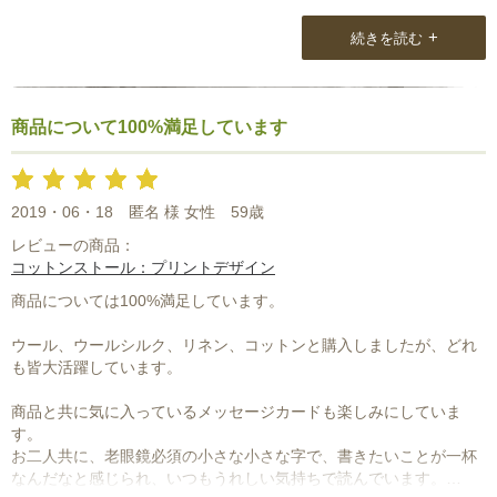
実はナチュラルラウンジさんのサイトと出会ったときから気になっ
ていたストールでした。
+
続きを読む
他にはないデザインと色使い・・・・みごとに派手！でした
が・・・・ 巻いてみると、ストールが浮く事もこともなく、顔まわ
りがとても明るくなりました。
商品について100%満足しています
おかげ様でこのストールと共に元気に60代を過ごせそうな気がして
きました。
今回も大満足！
2019・06・18
匿名 様 女性
59歳
レビューの商品：
ありがとうございました。
コットンストール：プリントデザイン
商品については100%満足しています。
ウール、ウールシルク、リネン、コットンと購入しましたが、どれ
も皆大活躍しています。
商品と共に気に入っているメッセージカードも楽しみにしていま
す。
お二人共に、老眼鏡必須の小さな小さな字で、書きたいことが一杯
なんだなと感じられ、いつもうれしい気持ちで読んでいます。