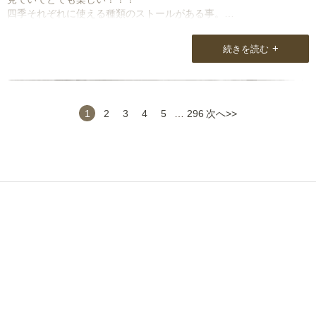
四季それぞれに使える種類のストールがある事。
大判のものからコンパクトサイズのものまで自分が使いたい時期や
+
続きを読む
気分に合わせられること。
とてもステキなことだと思います。
それに接客に対する誠実さが変わらないこと。
もう何年もお世話になっていますがいつも丁寧で確実です。
1
2
3
4
5
…
296
次へ>>
それに何年たってもこういったアンケート等で「消費者の気持ちを
知ろう！」ということを忘れない気持ちはとても大事なことだと思
います。
私も貴店のストールはたくさん持っていてもういいかなと思うので
すが、急にまたサイトを覗いてみたくなります。
こういった気持ちにさせてくれるのもナチュラルラウンジさんの魅
力のひとつだと思います。