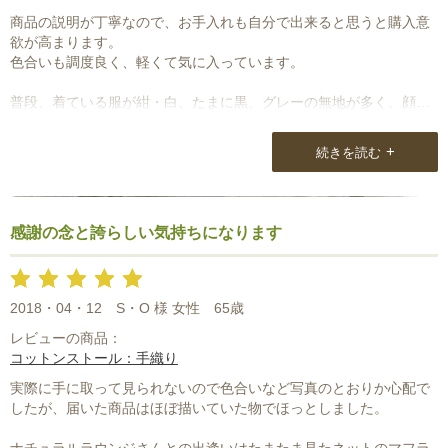
商品の説明が丁寧なので、お手入れも自分で出来ると思うと購入意
欲が高まります。
色合いも調度良く、軽くて気に入っています。
普段、着ている服が紺・白、たまに黒、グレーの無地が多く、顔も
かなり地味なので、ストールに助けられています。
梱包状態はとても丁寧だと思います。
+
続きを読む
いつもネットでしか見ることができないので、お店に伺って、いろ
いろ試してみたいですね。
感謝の念と誇らしい気持ちになります
2018・04・12
S・O 様 女性
65歳
レビューの商品：
コットンストール：手織り
実際に手に取って見られないので色合いなど写真のとおりか心配で
したが、届いた商品はほぼ描いていた物でほっとしました。
ナチュラルラウンジさんとの出逢いはたまたま見たネットのマフラ