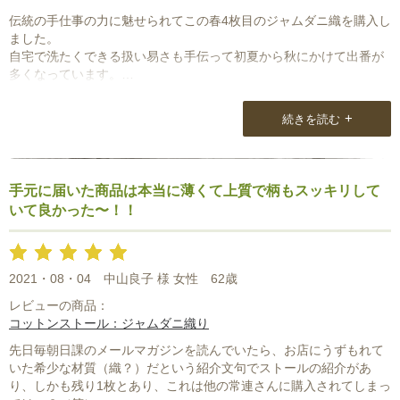
伝統の手仕事の力に魅せられてこの春4枚目のジャムダニ織を購入し
ました。
自宅で洗たくできる扱い易さも手伝って初夏から秋にかけて出番が
多くなっています。
いつもステキなストールをご紹介いただきまして、ありがとうござ
+
続きを読む
います。
手元に届いた商品は本当に薄くて上質で柄もスッキリして
いて良かった〜！！
2021・08・04
中山良子 様 女性
62歳
レビューの商品：
コットンストール：ジャムダニ織り
先日毎朝日課のメールマガジンを読んでいたら、お店にうずもれて
いた希少な材質（織？）だという紹介文句でストールの紹介があ
り、しかも残り1枚とあり、これは他の常連さんに購入されてしまっ