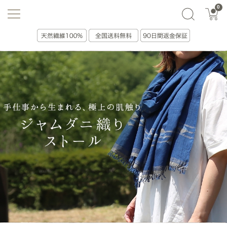
0
選ぶ・贈る
絞り込み(0)
並べ替え