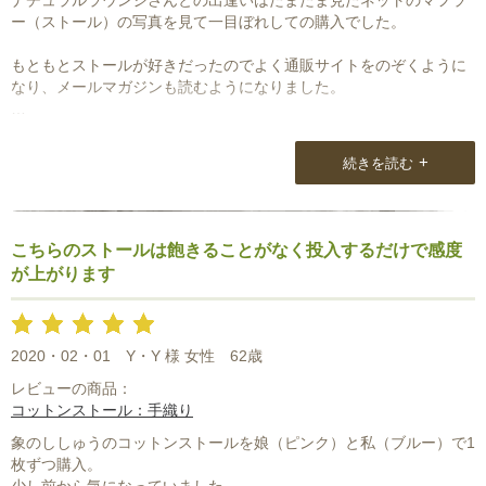
ー（ストール）の写真を見て一目ぼれしての購入でした。
もともとストールが好きだったのでよく通販サイトをのぞくように
なり、メールマガジンも読むようになりました。
ジャムダニ織りの気が遠くなるような細かい作業の工程を見せてい
ただき、作り手の思いやできあがるまでの時の積み重ね等も身にま
+
続きを読む
とうのだと感謝の念と誇らしい気持ちになりました。
こちらのストールは飽きることがなく投入するだけで感度
が上がります
2020・02・01
Y・Y 様 女性
62歳
レビューの商品：
コットンストール：手織り
象のししゅうのコットンストールを娘（ピンク）と私（ブルー）で1
枚ずつ購入。
少し前から気になっていました。