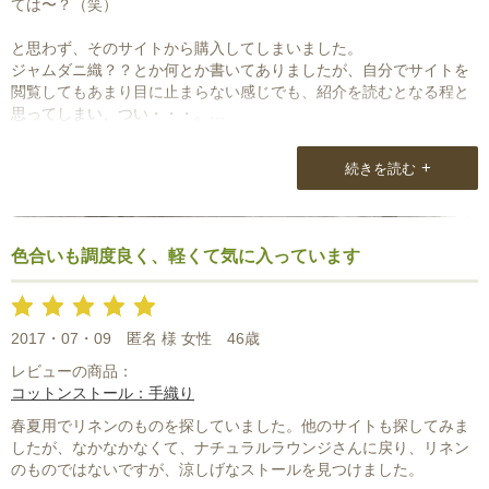
ては〜？（笑）
と思わず、そのサイトから購入してしまいました。
ジャムダニ織？？とか何とか書いてありましたが、自分でサイトを
閲覧してもあまり目に止まらない感じでも、紹介を読むとなる程と
思ってしまい、つい・・・。
手元に届いた商品は本当に薄くて上質で柄もスッキリしていて良か
+
続きを読む
った〜！！
この変化の多い季節出番大です。
色合いも調度良く、軽くて気に入っています
2017・07・09
匿名 様 女性
46歳
レビューの商品：
コットンストール：手織り
春夏用でリネンのものを探していました。他のサイトも探してみま
したが、なかなかなくて、ナチュラルラウンジさんに戻り、リネン
のものではないですが、涼しげなストールを見つけました。