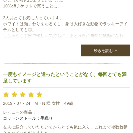
10%offチケットで買うことに。
2人共とても気に入っています。
ホワイトは顔まわりを明るくし、象は大好きな動物でラッキーアイ
テムとしても◎。
ししゅうも丁寧で優しい気持ちに、まとう度に自然に笑顔になれま
す。
+
続きを読む
こちらのストールは飽きることがなく投入するだけで感度が上がり
ます。
使い心地は言うまでもなく、スタッフさんの熱いきもちも一緒にま
とっているようです。
一度もイメージと違ったということがなく、毎回とても満
足しています
2019・07・24
M・N 様 女性
49歳
レビューの商品：
コットンストール：手織り
友人に紹介していただいてからとても気に入り、これまで複数枚購