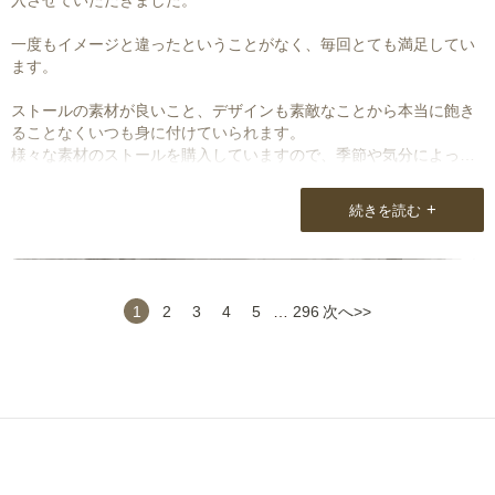
入させていただきました。
一度もイメージと違ったということがなく、毎回とても満足してい
ます。
ストールの素材が良いこと、デザインも素敵なことから本当に飽き
ることなくいつも身に付けていられます。
様々な素材のストールを購入していますので、季節や気分によって
使い分けができ、いろいろな人に「素敵なストールですね」とほめ
られます。
+
続きを読む
毎回期待を裏切らない商品が届くこと、丁寧な対応に大変満足して
いますので、これからも購入させていただきたいと思っています。
1
2
3
4
5
…
296
次へ>>