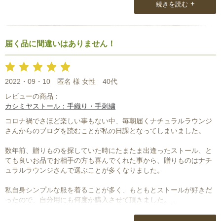
+
続きを読む
届く品に間違いはありません！
2022・09・10
匿名 様 女性
40代
レビューの商品：
カシミヤストール：手織り・手刺繍
コロナ禍でさほど楽しい事もない中、毎朝届くナチュラルラウンジ
さんからのブログを読むことが私の日課となってしまいました。
数年前、贈りものを探していた時にたまたま出逢ったストール、と
ても良いお品でお相手の方も喜んでくれた事から、贈りものはナチ
ュラルラウンジさんで選ぶことが多くなりました。
私自身シンプルな服を着ることが多く、もともとストールが好きだ
ったので、自分用にも何度か購入させて頂きました。
ネット販売なので触り心地など心配な点はありますが、届く品に間