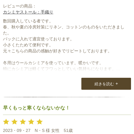
レビューの商品：
カシミヤストール：手織り
数回購入している者です。
春、秋や夏の冷房対策にリネン、コットンのものをいただきまし
た。
バックに入れて適宜使っております。
小さくたためて便利です。
元々こちらの商品の感触が好きでリピートしております。
冬用はウールカシミアを使っています。暖かいです。
特にカシミアは軽くてフワっとしていい気持ちになります。
手刺繍のものすきで、もっと頻回に使いたいのですが・・・未だ用
いる時、場所を考え込んでしまいます。
+
続きを読む
この前の新宿マルイの催事に行きました。
山崎様の対応、押しすぎず引きすぎず適度なキョリ感で心地よくさ
すがです。
早くもっと寒くならないかな！
様々のストールを見せていただきました。
目の保養でうれしかったのですが、購入できるものは限りがあるの
で選ぶのはさらに難しくなりました。（笑）
2023・09・27
N・S 様 女性
51歳