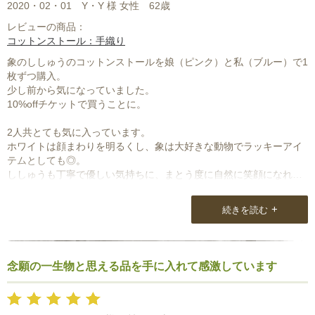
2020・02・01
Y・Y 様 女性
62歳
レビューの商品：
コットンストール：手織り
象のししゅうのコットンストールを娘（ピンク）と私（ブルー）で1
枚ずつ購入。
少し前から気になっていました。
10%offチケットで買うことに。
2人共とても気に入っています。
ホワイトは顔まわりを明るくし、象は大好きな動物でラッキーアイ
テムとしても◎。
ししゅうも丁寧で優しい気持ちに、まとう度に自然に笑顔になれま
す。
+
続きを読む
こちらのストールは飽きることがなく投入するだけで感度が上がり
ます。
使い心地は言うまでもなく、スタッフさんの熱いきもちも一緒にま
とっているようです。
念願の一生物と思える品を手に入れて感激しています