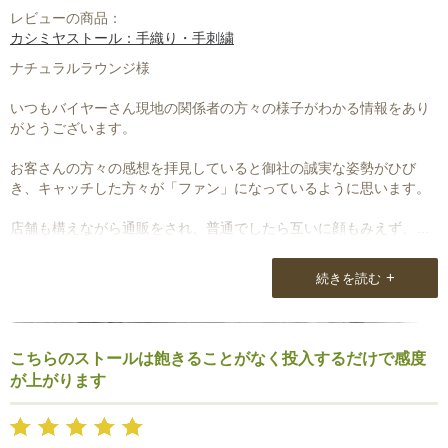
レビューの商品：
カシミヤストール：手織り・手刺繍
ナチュラルラウンジ様
いつもバイヤーさん現地の関係者の方々の様子がわかる情報をあり
がとうございます。
お客さんの方々の感想を拝見していると御社の誠実な姿勢がひび
き、キャッチした方々が「ファン」になっているように思います。
店舗も構えながら通販をされ、普通でしたら互いに顔もみえず、確
かな商品が届けばお客さんの側も満足と思いますが、「その先」に
つながる意見(感想かな)をお伝えできるのは、他の業態でもそうは
+
続きを読む
ないのでは？
などと思っています。
今回選ばせていただいたストールもすばらしく大変気に入っていま
こちらのストールは飽きることがなく投入するだけで感度
す。
が上がります
早くもっと寒くならないかな！と。
冬が楽しみです。