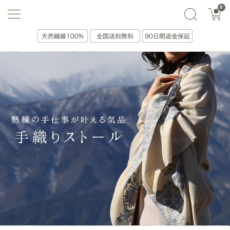
0
選ぶ・贈る
絞り込み(0)
並べ替え