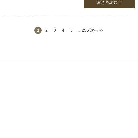
+
続きを読む
違いはありません！
今回2枚目のカシミヤストールを購入したので、秋になったら身につ
けて出掛けたいと思います。
1
2
3
4
5
…
296
次へ>>