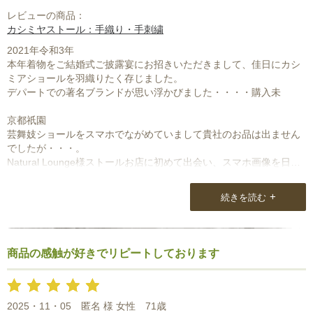
レビューの商品：
カシミヤストール：手織り・手刺繍
2021年令和3年
本年着物をご結婚式ご披露宴にお招きいただきまして、佳日にカシ
ミアショールを羽織りたく存じました。
デパートでの著名ブランドが思い浮かびました・・・・購入未
京都祇園
芸舞妓ショールをスマホでながめていまして貴社のお品は出ません
でしたが・・・。
Natural Lounge様ストールお店に初めて出会い、スマホ画像を日々
楽しく嬉しく見ておりました。
+
続きを読む
プレゼント用、自身用のお品、到着わくわくどきどき待ちました。
お品を選びます際には貴社様にご相談＆電話もいたしいつもとても
ご懇切丁寧な対応を
頂戴して希少な世界で1枚だけのお品到着してくださり、一生大切な
商品の感触が好きでリピートしております
お品がプレゼント
有難うございます。
2025・11・05
匿名 様 女性
71歳