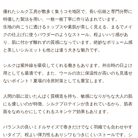
優れたシルク工房が数多く集うコモ地区で、長い伝統と専門分野に
特価した製法を用い、一枚一枚丁寧に作り込まれています。
生地の向こうに透けるトップスや素肌が美しく見える、まるでメイ
クの仕上げに使うパウダーのようなストール。程よいハリ感があ
り、肌に付かず離れずの質感になっています。絶妙なボリューム感
と美しいシルエットも他とは違う大きな魅力です。
シルクは紫外線を吸収してくれる働きもあります。外出時の日よけ
用としても最適です。また、ウールの次に保温性が高いのも見逃せ
ないポイント！夏場の冷房対策としても重宝します。
人間の肌に近いたんぱく質構造を持ち、敏感になりがちな大人の肌
にも優しいのが特徴。シルクプロテインが含まれているから、肌表
面をなめらかにしてくれるスキンケア効果もあります。
バランスの良いミドルサイズで巻きだけでなく羽織でも合わせやす
いタイプ。程よい弾力性もありシワもつきにくいストールです。シ