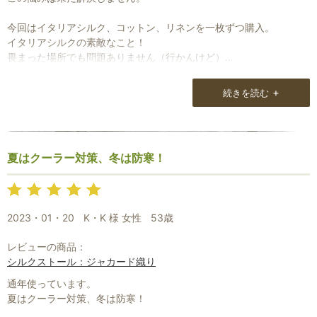
今回はイタリアシルク、コットン、リネンを一枚ずつ購入。
イタリアシルクの素敵なこと！
畏まった場所でも問題ありません（行かんけど）
コットンストールは手触りに感動しました。
+
続きを読む
どこまでも柔らかくふわふわ。
リネンはまだまだ固いので、これから洗ってしなやかになってゆく
のが楽しみです。
夏はクーラー対策、冬は防寒！
どれもプリント柄ですが、色あざやかで本当に美しく気持ちが上が
ります。
決してお安い物ではないので、そうひんぱんには買えませんが、次
2023・01・20
K・K 様 女性
53歳
はウールかウールシルクだなと思いサイトを見る日々です。
レビューの商品：
コットンシルクの刺繍もあきらめがたい・・
シルクストール：ジャカード織り
また素敵な物を用意しておいて下さい。
通年使っています。
夏はクーラー対策、冬は防寒！