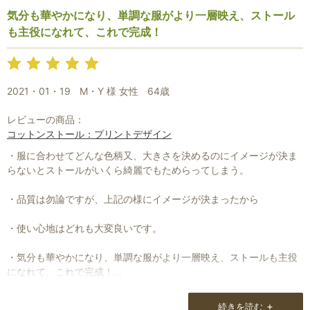
出来れば知る人ぞ知るお店であってほしいのも事実ですが、幸せな
気分も華やかになり、単調な服がより一層映え、ストール
気持ちは独り占めしてはダメですね。
も主役になれて、これで完成！
男性でストールを身につける方が周りにいないので、おすすめする
事が少ないのですが、女性には目を引くストールがあるようです。
ちょっとセンスを自慢出来る素敵なストールを毎回提供し続けてい
2021・01・19
M・Y 様 女性
64歳
ただきありがとうございます。
レビューの商品：
Natural Loungeさんのファンの一人として、今後も微力ながら応援
コットンストール：プリントデザイン
させていただければと思います。
人は必ず歳はとります。
・服に合わせてどんな色柄又、大きさを決めるのにイメージが決ま
年齢を重ねた時に、その時その時で輝けるアイテムとして活用出来
らないとストールがいくら綺麗でもためらってしまう。
ればと私は思っております。
お体に気をつけて、是非、長く続けていただけるよう願っておりま
・品質は勿論ですが、上記の様にイメージが決まったから
す。
・使い心地はどれも大変良いです。
・気分も華やかになり、単調な服がより一層映え、ストールも主役
になれて、これで完成！
・シンプルで素敵な内包でそのまま保管してます。
+
続きを読む