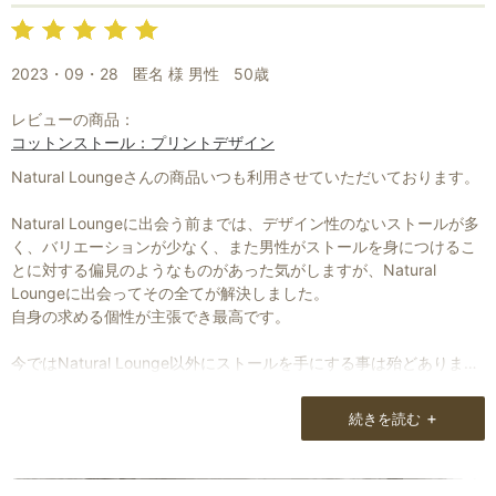
2023・09・28
匿名 様 男性
50歳
レビューの商品：
コットンストール：プリントデザイン
Natural Loungeさんの商品いつも利用させていただいております。
Natural Loungeに出会う前までは、デザイン性のないストールが多
く、バリエーションが少なく、また男性がストールを身につけるこ
とに対する偏見のようなものがあった気がしますが、Natural
Loungeに出会ってその全てが解決しました。
自身の求める個性が主張でき最高です。
今ではNatural Lounge以外にストールを手にする事は殆どありませ
んし、レディースだけの物ではない、メンズ用としてストールを認
識させていただいたお店の一つだと思っております。
+
続きを読む
お店が世間に知られ、入手困難になるのは嬉しいことでもあります
が、複雑ですね。