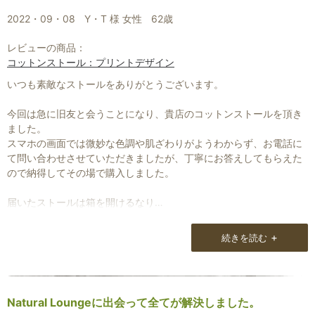
2022・09・08
Y・T 様 女性
62歳
レビューの商品：
コットンストール：プリントデザイン
いつも素敵なストールをありがとうございます。
今回は急に旧友と会うことになり、貴店のコットンストールを頂き
ました。
スマホの画面では微妙な色調や肌ざわりがようわからず、お電話に
て問い合わせさせていただきましたが、丁寧にお答えしてもらえた
ので納得してその場で購入しました。
届いたストールは箱を開けるなり
「これ！こんなのが欲しかったの！！」
+
続きを読む
と思わず声が出るくらい素敵で、20年らいの旧友にもホメてもらい
ました。
ありがとうございました。
Natural Loungeに出会って全てが解決しました。