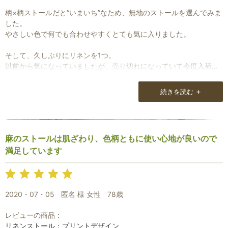
柄×柄ストールだと“いまいち”なため、無地のストールを選んでみま
した。
やさしい色で何でも合わせやすくとても気に入りました。
そして、久しぶりにリネンを1つ。
以前から気になっていましたが、売り切れになっていて今度入荷す
れば検討しようと思っていたものです。
+
続きを読む
早くボリュームが落ち着いて肌になじむといいなと思っています。
あとは、昔の自分では選ばなかったであろう緑色でさわやかな1枚。
年齢を重ねて、自分に似合う色が変わってきて「あ！今の私になら
麻のストールは肌ざわり、色柄ともに使い心地が良いので
似合うかも！！」とポチってしまいました。
満足しています
服や靴、小物類が少しずつ変化していく中で、ストールも一緒に変
化するのはおもしろいなと思いました。
2020・07・05
匿名 様 女性
78歳
いつも素敵なストールを届けて下さり、ありがとうございます(^ ^)
レビューの商品：
リネンストール：プリントデザイン