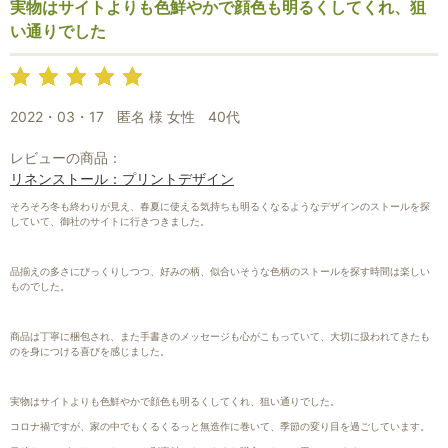
実物はサイトよりも色鮮やかで顔色も明るくしてくれ、狙
い通りでした
お買い物を続ける
カートへ進む
2022・03・17
匿名 様 女性
40代
レビューの商品：
リネンストール：プリントデザイン
そろそろ冬も終わりが見え、春夏に使える気持ちも明るくなるようなデザインのストールを探
していて、御社のサイトに行きつきました。
品揃えの多さにびっくりしつつ、好みの柄、似合いそうな色柄のストールを探す時間は楽しい
ものでした。
商品は丁寧に梱包され、また手書きのメッセージも心がこもっていて、大切に扱われてきたも
のを身につける喜びを感じました。
実物はサイトよりも色鮮やかで顔色も明るくしてくれ、狙い通りでした。
コロナ禍ですが、家の中でもくるくるっと無造作に巻いて、季節の変り目を過ごしています。