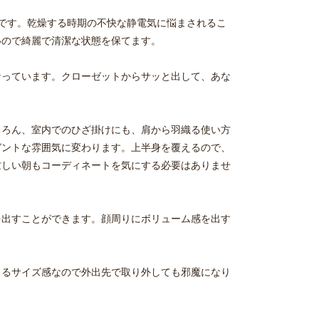
適です。乾燥する時期の不快な静電気に悩まされるこ
いので綺麗で清潔な状態を保てます。
なっています。クローゼットからサッと出して、あな
ちろん、室内でのひざ掛けにも、肩から羽織る使い方
ガントな雰囲気に変わります。上半身を覆えるので、
忙しい朝もコーディネートを気にする必要はありませ
を出すことができます。顔周りにボリューム感を出す
まるサイズ感なので外出先で取り外しても邪魔になり