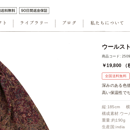
ウールスト
商品コード: 2509
￥19,800
（
全国送料無料
深みのある色
高い保温性で
縦:185cm 横
構成素材:ウール
重量:約190g
生産国:india