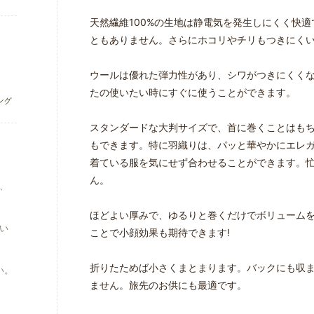
天然繊維100%の生地は静電気を発生しにくく快
ともありません。さらにホコリやチリもつきにく
ウールは優れた弾力性があり、シワがつきにくく
たの使いたい時にすぐに使うことができます。
スタンダードな大判サイズで、首に巻くことはも
もできます。特に羽織りは、パッと華やかにエレ
着ている服を気にせず合わせることができます。
ん。
、
ほどよい厚みで、ゆるりと巻くだけでボリューム
い
ことで小顔効果も期待できます!
折りたためば小さくまとまります。バックにも収
い。
ません。旅先のお供にも最適です。