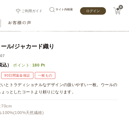
0
サイト内検索
ご利用ガイド
ログイン
ール/ジャカード織り
07
税込）
ポイント:
180
Pt
90日間返金保証
一枚もの
使いとトラディショナルなデザインの扱いやすい一枚。ウールの
ちょっとしたコートより頼りになります。
:70cm
100%(100%天然繊維)