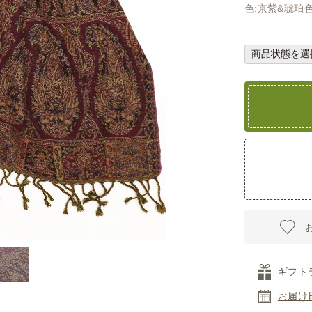
色:京紫&琥珀
ギフト
お届け