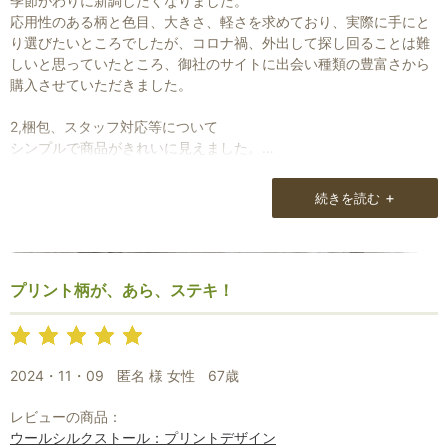
季節がわりに新調したくなりました。
応用性のある柄と色目、大きさ、軽さを求めており、実際に手にと
り選びたいところでしたが、コロナ禍、外出して探し回ることは難
しいと思っていたところ、御社のサイトに出会い種類の豊富さから
購入させていただきました。
2,梱包、スタッフ対応等について
シンプルで商品がきれいに見えました。
自宅用でしたが、贈答用だとしてもセンスは間違いないと思いまし
た。
+
続きを読む
スタッフの対応については、「ストール愛」の深さに満ちあふれて
いらっしゃるのを感じます。
3,所感追記
プリント柄が、あら、ステキ！
もう一枚購入したい、他の方にもサイトをアピールしたい、又、プ
レゼントした。
と思わせていただきました。
2024・11・09
匿名 様 女性
67歳
レビューの商品：
ウールシルクストール：プリントデザイン