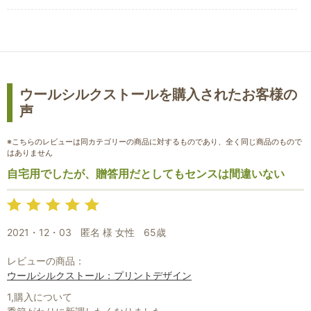
ウールシルクストールを購入されたお客様の
声
※こちらのレビューは同カテゴリーの商品に対するものであり、全く同じ商品のもので
はありません
自宅用でしたが、贈答用だとしてもセンスは間違いない
2021・12・03
匿名 様 女性
65歳
お買い物を続ける
カートへ進む
レビューの商品：
ウールシルクストール：プリントデザイン
1,購入について