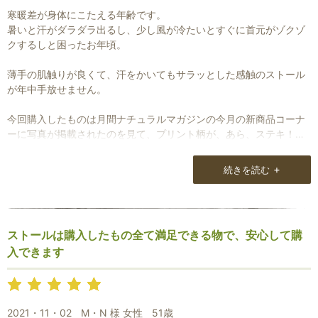
寒暖差が身体にこたえる年齢です。
暑いと汗がダラダラ出るし、少し風が冷たいとすぐに首元がゾクゾ
クするしと困ったお年頃。
薄手の肌触りが良くて、汗をかいてもサラッとした感触のストール
が年中手放せません。
今回購入したものは月間ナチュラルマガジンの今月の新商品コーナ
ーに写真が掲載されたのを見て、プリント柄が、あら、ステキ！と
思ったものでした。
+
続きを読む
薄くて軽いけれどしっかり保温も出来るウールシルクです。
お気に入りでいつもリュックの中に入れて持ち歩いています。
ストールは購入したもの全て満足できる物で、安心して購
入できます
2021・11・02
M・N 様 女性
51歳