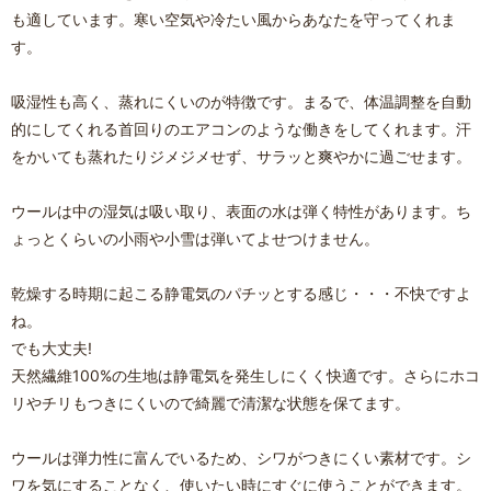
も適しています。寒い空気や冷たい風からあなたを守ってくれま
す。
吸湿性も高く、蒸れにくいのが特徴です。まるで、体温調整を自動
的にしてくれる首回りのエアコンのような働きをしてくれます。汗
をかいても蒸れたりジメジメせず、サラッと爽やかに過ごせます。
ウールは中の湿気は吸い取り、表面の水は弾く特性があります。ち
ょっとくらいの小雨や小雪は弾いてよせつけません。
乾燥する時期に起こる静電気のパチッとする感じ・・・不快ですよ
ね。
でも大丈夫!
天然繊維100%の生地は静電気を発生しにくく快適です。さらにホコ
リやチリもつきにくいので綺麗で清潔な状態を保てます。
ウールは弾力性に富んでいるため、シワがつきにくい素材です。シ
ワを気にすることなく、使いたい時にすぐに使うことができます。