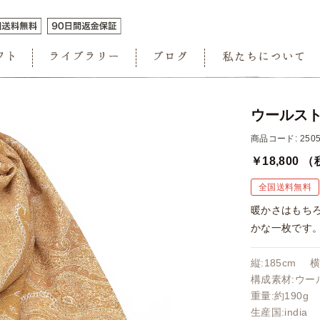
ウールスト
商品コード: 2505
￥18,800
（
全国送料無料
暖かさはもち
かな一枚です
縦:185cm 横
構成素材:ウール
重量:約190g
生産国:india