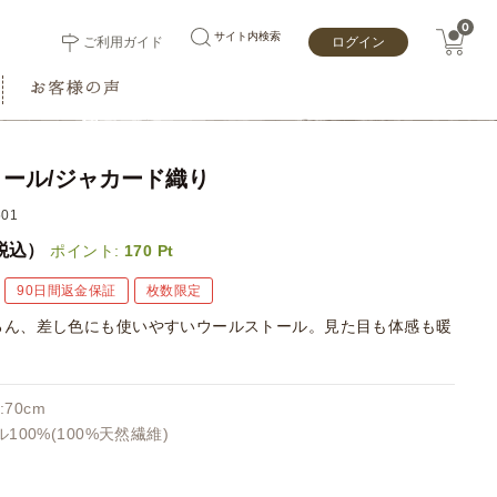
0
サイト内検索
ご利用ガイド
ログイン
ール/ジャカード織り
01
税込）
ポイント:
170
Pt
90日間返金保証
枚数限定
ろん、差し色にも使いやすいウールストール。見た目も体感も暖
。
:70cm
100%(100%天然繊維)