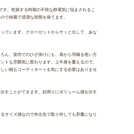
適です。乾燥する時期の不快な静電気に悩まされるこ
いので綺麗で清潔な状態を保てます。
なっています。クローゼットからサッと出して、あな
ちろん、室内でのひざ掛けにも、肩から羽織る使い方
ガントな雰囲気に変わります。上半身を覆えるので、
忙しい朝もコーディネートを気にする必要はありませ
を出すことができます。顔周りにボリューム感を出す
まるサイズ感なので外出先で取り外しても邪魔になり