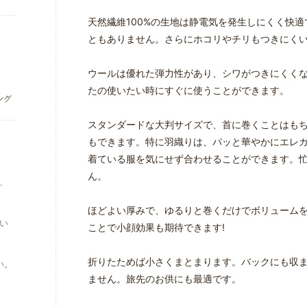
天然繊維100%の生地は静電気を発生しにくく快
ともありません。さらにホコリやチリもつきにく
ウールは優れた弾力性があり、シワがつきにくく
たの使いたい時にすぐに使うことができます。
スタンダードな大判サイズで、首に巻くことはも
もできます。特に羽織りは、パッと華やかにエレ
着ている服を気にせず合わせることができます。
ん。
、
ほどよい厚みで、ゆるりと巻くだけでボリューム
い
ことで小顔効果も期待できます!
折りたためば小さくまとまります。バックにも収
い。
ません。旅先のお供にも最適です。