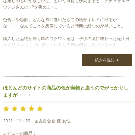
な感じのものが欲しいな」という気持ちが高まると、ナチュラルラ
ウンジさんのHPを眺めます。
色合いや感触、どんな風に巻いたらこの柄がキレイに出るか
な・・・なんてことを想像していると時間の経つのが早いこと。
購入した品物が届く時のワクワク感は、子供の頃に味わった誕生日
やクリスマスにプレゼントをもらう時の感覚に似ているかも。
直観でこれと決めて購入した品物でも全ての条件が自分に合ってい
+
続きを読む
ないと長く使い続けるのは難しいですよね。
その点、ナチュラルラウンジさんの取り扱っている品物に間違いは
なくて、敏感肌でも、またどんな季節でも大丈夫なんです。
ほとんどのサイトの商品の色が実物と違うのでがっかりし
ますが・・・
それから、例えば、出かける時にお天気や気温の変化に対応できた
りするアイテムとしては、かなり優秀で、これを持って行けば大丈
夫と思える安心材料でもあります。
2021・11・29
国友百合香 様 女性
まだ、知り合って何年でもありませんが、なが〜くお付き合いをお
願いしたいお店です。
レビューの商品：
これからもよろしくお願いします。