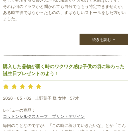
そして登場する女優さんたちの服装がアカぬけて素敵なのです。
それは何のドラマかと聞かれても自分でももう特定できませんが、
ある時主役ではなかったものの、すばらしいストールをした方がい
ました。
黒地にとびとびにバラのような花を散らしたもので、全体に地味な
色柄でしたが、そのセンスの見事さに一目惚れし、それをきっかけ
+
続きを読む
に自分でも欲しくなってストールを検索し始めて、貴店と出会った
訳なのです。
同じようなものは見つかりませんでしたが、コットンシルクの黒の
購入した品物が届く時のワクワク感は子供の頃に味わった
ビーズ刺繍を初めて購入しました。
誕生日プレゼントのよう！
手に取った時の感動は忘れません。
すけるように薄く、柔らかで華奢で、ビーズ刺繍も繊細でそれはそ
れはすばらしいものでした！
2026・05・02
上野葉子 様 女性
57才
その後たてつづけに3枚買ってしまい、大事に楽しんでいます。
本当にありがとうございました。
レビューの商品：
コットンシルクスカーフ：プリントデザイン
毎回のことなのですが、「この時に着けていきたいな」とか「こん