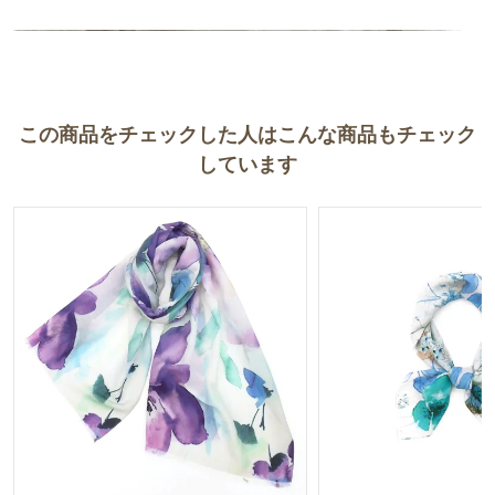
又ブログからお二人の人柄がしっかり伝わり、それが品物と配送迄
の更なる信頼につながるのだと感じています。
これからも自分用の他に大切な人へのプレゼントに使わせて頂きた
いので、宜しくお願い致します。
この商品をチェックした人はこんな商品もチェック
しています
先日丸井で購入させて頂いたストールは自分用には初めてのコット
ンストールでした。
軽さ、肌ざわりは申し分無く、大好きな色なので今大活躍中です。
大満足しています。
ありがとうございました。