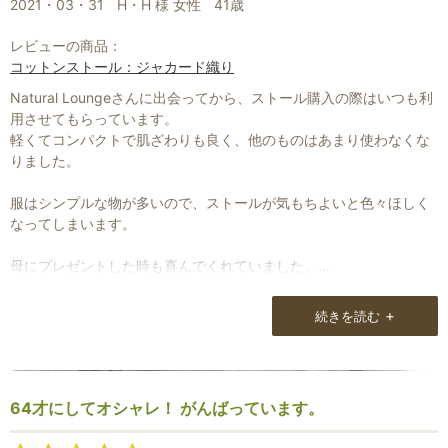
2021・03・31
H・H 様 女性
41歳
レビューの商品：
コットンストール：ジャカード織り
Natural Loungeさんに出会ってから、ストール購入の際はいつも利
用させてもらっています。
軽くてコンパクトで肌ざわりも良く、他のものはあまり使わなくな
りました。
服はシンプルな物が多いので、ストールが気もちよいと色々ほしく
なってしまいます。
母にプレゼントした時も喜んでくれていました。
毎回どれにしようかと悩みますが、楽しく悩ませてもらっていま
す。
+
続きを読む
64才にしてオシャレ！ がんばっています。