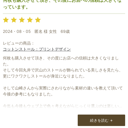
何枚も購入させて頂き、その度にお店への信頼は大きくな
っています。
2024・08・05
匿名 様 女性
69歳
レビューの商品：
コットンストール：プリントデザイン
何枚も購入させて頂き、その度にお店への信頼は大きくなりまし
た。
そして今回丸井で沢山のストールが飾られている美しさを見たら、
更にワクワクしストールが身近になりました。
そして山崎さんから実際にさわりながら素材の違いを教えて頂いて
今後の参考にもなりました。
今迄も今後もウェブ上で色々考えながらじっくり選ぶのは楽しい作
業です。
どのストールも発色が素敵で綺麗なので見ているだけでも幸せな気
+
続きを読む
分になるので・・・