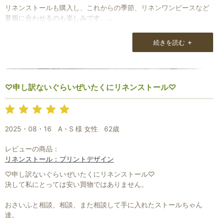
リネンストールも購入し、これからの季節、リネンワンピースなど
夏服に合わせるのも楽しみです。
肌なじみも良く、良い素材であることがわかります。
+
続きを読む
これからも、サイトの巻き方を参考にしながら、ストールを楽しみ
たいと思います。
♡申し訳ないぐらいぜいたくにリネンストール♡
2025・08・16
A・S 様 女性
62歳
レビューの商品：
リネンストール：プリントデザイン
♡申し訳ないぐらいぜいたくにリネンストール♡
決して私にとっては安い買物ではありません。
おさいふと相談、相談、また相談して手に入れたストールちゃん
達。