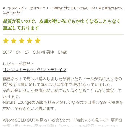
※こちらのレビューは同カテゴリーの商品に対するものであり、全く同じ商品のもので
はありません
品質が良いので、皮膚が弱い私でもかゆくなることもなく
重宝しております
2017・04・27
S.N 様 男性
64歳
レビューの商品：
リネンストール：プリントデザイン
お買い物を続ける
カートへ進む
偶然ネットで見つけ購入しましたが届いたストールが気に入りその
後1枚ずつ買い足して気がつけば半年で6枚になっていました。
品質が良いせいか皮膚が弱い私でもかゆくなることもなく重宝して
おります。
Natural LoungeのWebを見ると欲しくなるので自重しながら種類を
増やして行きたいと思います。
WebでSOLD OUTを見ると残念なので（何故かよく見える）更新は
大変と思いますが早めに削除し他のストールを提示していただける