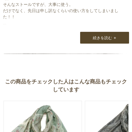
そんなストールですが、大事に使う。
だけでなく、先日は申し訳なくらいの使い方をしてしまいまし
た！！
「夏フェス！！」みんなタオルを首に、私はリネンストールを首
に！
+
続きを読む
なんとぜいたくな！！
汗！汗！汗！リネン、汗を吸う！吸う！吸う！
私、飛ぶ！汗！リネン！ふり回す！ぐるぐると！
ごめんなさい。山崎さんもMotoさん、汗まみれにさせてしまいまし
た！！
この商品をチェックした人はこんな商品もチェック
でも盛り上がりました。
しています
リネンふり回し！
もちろん帰って「お疲れさま、ありがとうね♡」とお礼を言ってき
れいにじゃぶじゃぶ洗いました。
ありがとう！リネンちゃん。