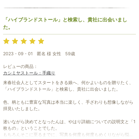
バーシブルだったことです。
多分解説がなければ購入していなかったと思います。
赤いストールは欲しかったのですが、色味の違う落ち着いた裏側が
「ハイブランドストール」と検索し、貴社に出会いまし
気に入りました。
た。
実はまだ商品は届いていますが、開封はしておりません。
プレゼントにするか、私が使うのかまだ決めかねております。
2023・09・01
匿名 様 女性
59歳
商品は見なくても素晴らしいものだと思っているので・・・
レビューの商品：
本当に良い商品ばかりでほしくなります。
カシミヤストール：手織り
また良い出会いがあれば是非購入したいと思います。
来春社会人としてスタートをきる娘へ、何かよいものを贈りたく、
「ハイブランドストール」と検索し、貴社に出会いました。
色、柄ともに豊富な写真は本当に楽しく、手ざわりも想像しながら
拝見いたしました。
迷いながら決めてとなったんは、やはり詳細についての説明文と「1
枚もの」ということでした。
もちろんそこに至るまでに、写真を何度も何度もめくりながら悩み