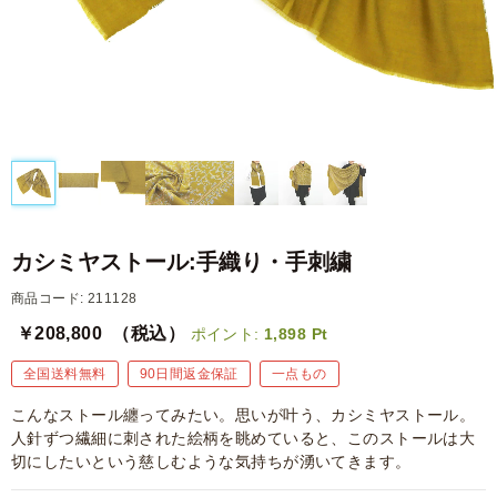
カシミヤストール:手織り・手刺繍
商品コード: 211128
￥208,800
（税込）
ポイント:
1,898
Pt
全国送料無料
90日間返金保証
一点もの
こんなストール纏ってみたい。思いが叶う、カシミヤストール。
人針ずつ繊細に刺された絵柄を眺めていると、このストールは大
切にしたいという慈しむような気持ちが湧いてきます。