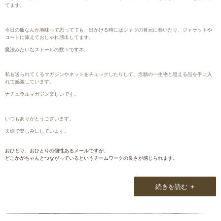
てます。
今日の服なんか地味って思ってても、出かける時にはシャツの首元に巻いたり、ジャケットや
コートに添えておしゃれ感出してます。
魔法みたいなストールの数々ですネ。
私も送られてくるマガジンやネットをチェックしたりして、念願の一生物と思える品を手に入
れて感激しています。
ナチュラルマガジン楽しいです。
いつもありがとうございます。
夫婦で楽しみにしています。
おひとり、おひとりの個性あるメールですが、
どこかがちゃんとつながっているというチームワークの良さが感じられます。
+
続きを読む