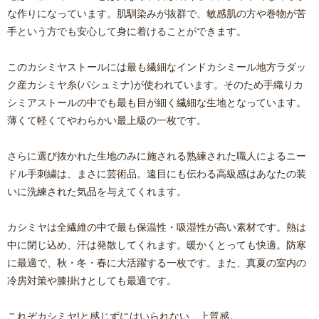
な作りになっています。肌馴染みが抜群で、敏感肌の方や巻物が苦
手という方でも安心して身に着けることができます。
このカシミヤストールには最も繊細なインドカシミール地方ラダッ
ク産カシミヤ糸(パシュミナ)が使われています。そのため手織りカ
シミアストールの中でも最も目が細く繊細な生地となっています。
薄くて軽くてやわらかい最上級の一枚です。
さらに選び抜かれた生地のみに施される熟練された職人によるニー
ドル手刺繍は、まさに芸術品。遠目にも伝わる高級感はあなたの装
いに洗練された気品を与えてくれます。
カシミヤは全繊維の中で最も保温性・吸湿性が高い素材です。熱は
中に閉じ込め、汗は発散してくれます。暖かくとっても快適。防寒
に最適で、秋・冬・春に大活躍する一枚です。また、真夏の室内の
冷房対策や膝掛けとしても最適です。
これぞカシミヤ!と感じずにはいられない、上質感。