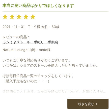
本当に良い商品ばかりでほしくなります
2021・11・01
T・Y 様 女性
63歳
レビューの商品：
カシミヤストール：手織り・手刺繍
Natural Lounge 山崎・moto様
いつもご丁寧な対応ありがとうございます。
いつかはカシミアのストールを購入したいと思っていました。
ほぼ毎日位商品一覧のチェックをしています。
（購入予定もないのに・・・）
金額的なこともあり、なかなか踏ん切りがつかず、お気に入りが
SOLD OUTもしばしばでした。
+
続きを読む
今回購入のきっかけは、解説を加えたブログを読み、この商品がリ