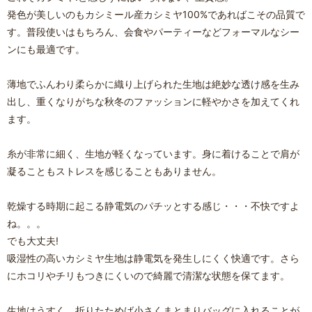
発色が美しいのもカシミール産カシミヤ100%であればこその品質で
す。普段使いはもちろん、会食やパーティーなどフォーマルなシー
ンにも最適です。
薄地でふんわり柔らかに織り上げられた生地は絶妙な透け感を生み
出し、重くなりがちな秋冬のファッションに軽やかさを加えてくれ
ます。
糸が非常に細く、生地が軽くなっています。身に着けることで肩が
凝ることもストレスを感じることもありません。
乾燥する時期に起こる静電気のパチッとする感じ・・・不快ですよ
ね。。。
でも大丈夫!
吸湿性の高いカシミヤ生地は静電気を発生しにくく快適です。さら
にホコリやチリもつきにくいので綺麗で清潔な状態を保てます。
生地はうすく、折りたためば小さくまとまりバッグに入れることが