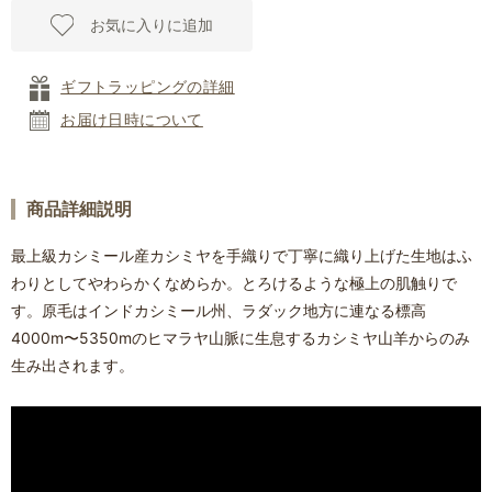
お気に入りに追加
ギフトラッピングの詳細
お届け日時について
商品詳細説明
最上級カシミール産カシミヤを手織りで丁寧に織り上げた生地はふ
わりとしてやわらかくなめらか。とろけるような極上の肌触りで
す。原毛はインドカシミール州、ラダック地方に連なる標高
4000m〜5350mのヒマラヤ山脈に生息するカシミヤ山羊からのみ
生み出されます。