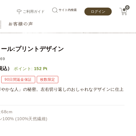
0
サイト内検索
ご利用ガイド
ログイン
ール:プリントデザイン
69
税込）
ポイント:
152
Pt
90日間返金保証
枚数限定
華やかな人」の秘密。左右切り返しのおしゃれなデザインに仕上
。
:68cm
100% (100%天然繊維)