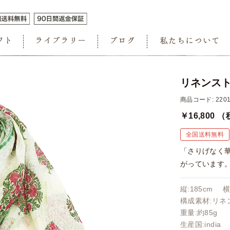
リネンスト
商品コード: 2201
￥16,800
（
全国送料無料
「さりげなく
がっています
縦:185cm 横
構成素材:リネン
重量:約85g
生産国:india