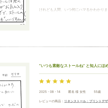
けれども人間、いつ何にハマるかわかりま
広告写真がすてきで、買ってみればストー
ブログなどからわかる貴店のストール愛や
相変わらずおしゃれなタイプではありませ
的。
そして美しい。
これは使わないテはないな！！と（笑）
”いつも素敵なストールね” と知人にほ
暑い地域に住んでいるので、ストールは巻
お気に入り、又は軽く結ぶ程度。
2025・08・14
匿名 様 女性
55歳
レビューの商品：
リネンストール：プリントデザ
涼しげでストールの色柄もよく見えるので