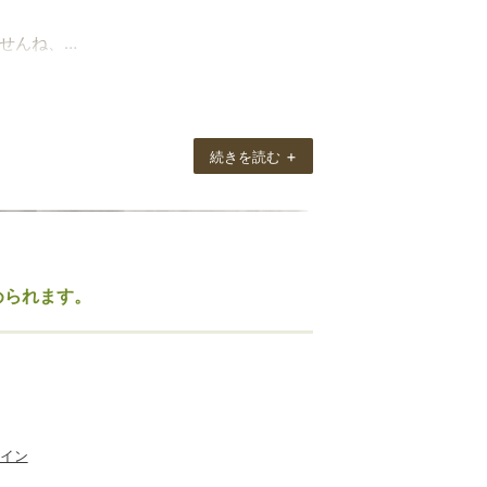
せんね、
ルの質が良く、色柄は写真以上。
真心に感動しました。
+
続きを読む
んがストールは日よけに、防寒に、実用
められます。
くというより、首からサラリと垂らすのが
イン
知らない人からも「いいですね」とストー