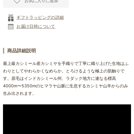
お気に入りに追加
ギフトラッピングの詳細
お届け日時について
商品詳細説明
最上級カシミール産カシミヤを手織りで丁寧に織り上げた生地はふ
わりとしてやわらかくなめらか。とろけるような極上の肌触りで
す。原毛はインドカシミール州、ラダック地方に連なる標高
4000m〜5350mのヒマラヤ山脈に生息するカシミヤ山羊からのみ
生み出されます。