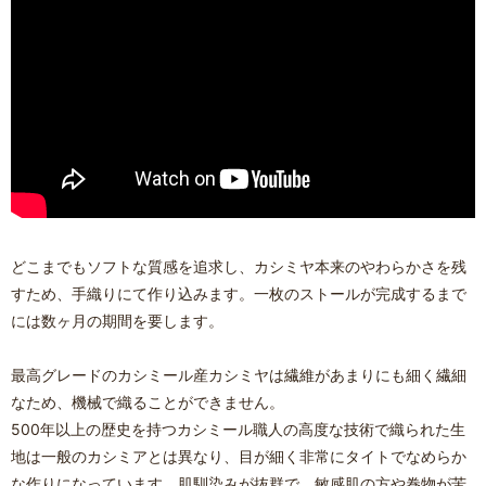
どこまでもソフトな質感を追求し、カシミヤ本来のやわらかさを残
すため、手織りにて作り込みます。一枚のストールが完成するまで
には数ヶ月の期間を要します。
最高グレードのカシミール産カシミヤは繊維があまりにも細く繊細
なため、機械で織ることができません。
500年以上の歴史を持つカシミール職人の高度な技術で織られた生
地は一般のカシミアとは異なり、目が細く非常にタイトでなめらか
な作りになっています。肌馴染みが抜群で、敏感肌の方や巻物が苦