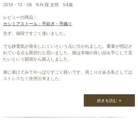
2016・12・06
R.N 様 女性
54歳
商品は見なくても素晴らしいものだと思っているので・・・
レビューの商品：
本当に良い商品ばかりでほしくなります。
カシミアストール：手紡ぎ・手織り
また良い出会いがあれば是非購入したいと思います。
先ず、値段ですごく迷いました。
でも静電気が発生しにくいという点に引かれました。重量が明記さ
れている点も親切だと思いました。後は本物の良い品を手にして見
たいという願望から購入しました。
身に着けてみてやっぱりすごく軽いです。肩こりがある私としては
ストレスなく使用出来ました。
これから冬本番なのでどれだけ暖かくまとえるか楽しみです。直筆
の挨拶も添えられていて実に丁寧だと思いました。
+
続きを読む