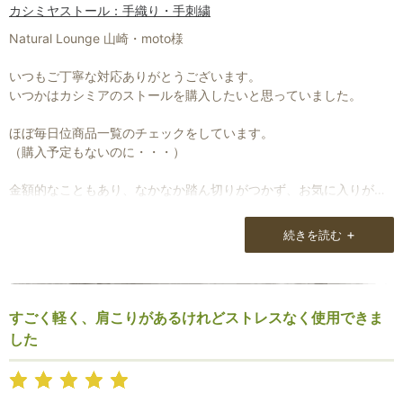
カシミヤストール：手織り・手刺繍
春秋は巻いたり脱いだりして気温調整します。
夏場はシルクジャカードが冷房の効いた処で活躍してくれます。
Natural Lounge 山崎・moto様
孫が車内で眠ってしまった時は、おくるみ代わり（勿体ないですけ
いつもご丁寧な対応ありがとうございます。
ど）
いつかはカシミアのストールを購入したいと思っていました。
無地の寂しげな服しか持っていませんが、ストールで変化がつけら
ほぼ毎日位商品一覧のチェックをしています。
れ豪華になるし、本当に助かっています。
（購入予定もないのに・・・）
以上、貴店で購入された皆様のコメントとほぼ同じ内容ですみませ
金額的なこともあり、なかなか踏ん切りがつかず、お気に入りが
ん。
SOLD OUTもしばしばでした。
+
続きを読む
今回購入のきっかけは、解説を加えたブログを読み、この商品がリ
バーシブルだったことです。
多分解説がなければ購入していなかったと思います。
赤いストールは欲しかったのですが、色味の違う落ち着いた裏側が
すごく軽く、肩こりがあるけれどストレスなく使用できま
気に入りました。
した
実はまだ商品は届いていますが、開封はしておりません。
プレゼントにするか、私が使うのかまだ決めかねております。