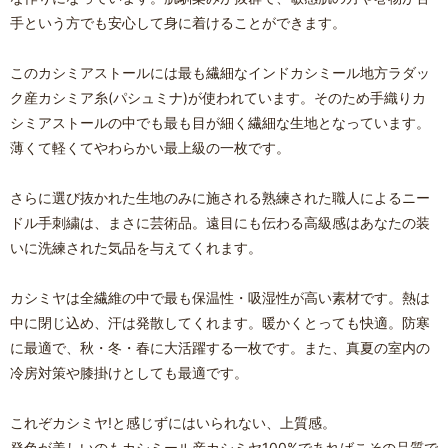
手という方でも安心して身に着けることができます。
このカシミアストールには最も繊細なインドカシミール地方ラダッ
ク産カシミア糸(パシュミナ)が使われています。そのため手織りカ
シミアストールの中でも最も目が細く繊細な生地となっています。
薄くて軽くてやわらかい最上級の一枚です。
さらに選び抜かれた生地のみに施される熟練された職人によるニー
ドル手刺繍は、まさに芸術品。遠目にも伝わる高級感はあなたの装
いに洗練された気品を与えてくれます。
カシミヤは全繊維の中で最も保温性・吸湿性が高い素材です。熱は
中に閉じ込め、汗は発散してくれます。暖かくとっても快適。防寒
に最適で、秋・冬・春に大活躍する一枚です。また、真夏の室内の
冷房対策や膝掛けとしても最適です。
これぞカシミヤ!と感じずにはいられない、上質感。
発色が美しいのもカシミール産カシミヤ100%であればこその品質で