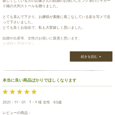
親しくしている方のお嫁さんの結婚のお祝いにピンク系のジャカー
ド織の大判ストールを贈りました。
とても喜んで下さり、お嬢様が素敵に着こなしている姿を写メで送
って下さいました。
とても良くお似合で、私も大変嬉しく思いました。
結婚や出産等、女性のお祝いに最適と思います。
お値段も手頃ですし。
自分でもこちらのストールを2枚持っています。
+
続きを読む
シルク・ピンク系のジャカード織りと単色紫のカシミヤの大判スト
ールです。
カシミヤは本当に使い勝手が良く重宝しており、「ストールってこ
本当に良い商品ばかりでほしくなります
んなに便利なものだったかしら？」と思っています。
薄手ですが大判なので寒い日は折り重ねてダウンコートの下に着て
も、着膨れしません。
2021・11・01
T・Y 様 女性
63歳
何より暖かくて・・・。
レビューの商品：
室内に入ったらひざ掛け。