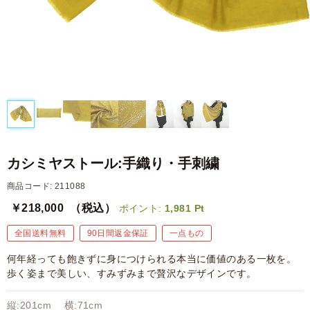
カシミヤストール:手織り・手刺繍
商品コード: 211088
￥218,000
（税込）
ポイント:
1,981
Pt
全国送料無料
90日間返金保証
一点もの
何年経っても飽きずに身につけられる本当に価値のある一枚を。
歩く姿まで美しい、すみずみまで贅沢なデザインです。
縦:201cm 横:71cm