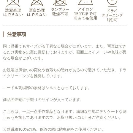
注意事項
同じ品番でもサイズが若干異なる場合がございます。また、写真はでき
るだけ実物を忠実に撮影しておりますが、画面上とイメージや色味が異
なる場合がございます。
お洗濯は風合いの変化や色落ちの恐れがあるので避けていただき、ドラ
イクリーニングを推奨しています。
ニードル刺繍部の素材はシルクとなっております。
お買い物を続ける
カートへ進む
商品の左端に手織りのサインが入っています。
こちらは、一点一点手作業品となります。繊細な生地にデリケートな刺
しゅうを施してありますので、お取り扱いには十分ご注意ください。
天然繊維100%の為、保管の際は防虫剤をご使用ください。