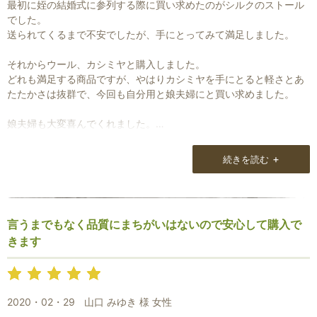
最初に姪の結婚式に参列する際に買い求めたのがシルクのストール
でした。
送られてくるまで不安でしたが、手にとってみて満足しました。
それからウール、カシミヤと購入しました。
どれも満足する商品ですが、やはりカシミヤを手にとると軽さとあ
たたかさは抜群で、今回も自分用と娘夫婦にと買い求めました。
娘夫婦も大変喜んでくれました。
自分用には一年前にカシミヤを購入したところでしたので、迷って
いましたが、サイトで最初に目にした時から気になっていた商品で
+
続きを読む
主人の勧めもあって思い切って（少し高額ではあった）購入しまし
た。
大変気に入っております。
言うまでもなく品質にまちがいはないので安心して購入で
私の他に何人か注目しておられる方がいたとは思いもよりませんで
きます
した。
ラッキーでした。
2020・02・29
山口 みゆき 様 女性