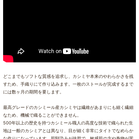
どこまでもソフトな質感を追求し、カシミヤ本来のやわらかさを残
すため、手織りにて作り込みます。一枚のストールが完成するまで
には数ヶ月の期間を要します。
最高グレードのカシミール産カシミヤは繊維があまりにも細く繊細
なため、機械で織ることができません。
500年以上の歴史を持つカシミール職人の高度な技術で織られた生
地は一般のカシミアとは異なり、目が細く非常にタイトでなめらか
な作りになっています。肌馴染みが抜群で、敏感肌の方や巻物が苦