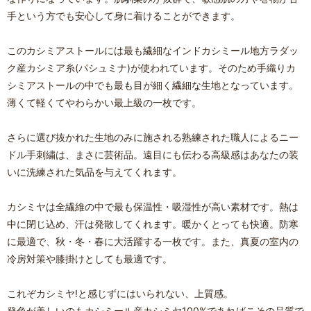
手という方でも安心して身に着けることができます。
このカシミアストールには最も繊細なインドカシミール地方ラダッ
ク産カシミア糸(パシュミナ)が使われています。そのため手織りカ
シミアストールの中でも最も目が細く繊細な生地となっています。
薄くて軽くてやわらかい最上級の一枚です。
さらに選び抜かれた生地のみに施される熟練された職人によるニー
ドル手刺繍は、まさに芸術品。遠目にも伝わる高級感はあなたの装
いに洗練された気品を与えてくれます。
カシミヤは全繊維の中で最も保温性・吸湿性が高い素材です。熱は
中に閉じ込め、汗は発散してくれます。暖かくとっても快適。防寒
に最適で、秋・冬・春に大活躍する一枚です。また、真夏の室内の
冷房対策や膝掛けとしても最適です。
これぞカシミヤ!と感じずにはいられない、上質感。
発色が美しいのもカシミール産カシミヤ100%であればこその品質で