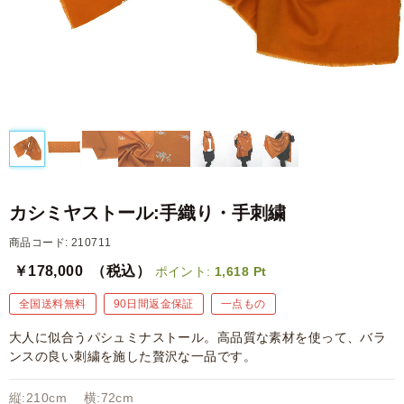
カシミヤストール:手織り・手刺繍
商品コード: 210711
￥178,000
（税込）
ポイント:
1,618
Pt
全国送料無料
90日間返金保証
一点もの
大人に似合うパシュミナストール。高品質な素材を使って、バラ
ンスの良い刺繍を施した贅沢な一品です。
縦:210cm 横:72cm