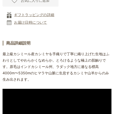
お気に入りに追加
ギフトラッピングの詳細
お届け日時について
商品詳細説明
最上級カシミール産カシミヤを手織りで丁寧に織り上げた生地はふ
わりとしてやわらかくなめらか。とろけるような極上の肌触りで
す。原毛はインドカシミール州、ラダック地方に連なる標高
4000m〜5350mのヒマラヤ山脈に生息するカシミヤ山羊からのみ
生み出されます。