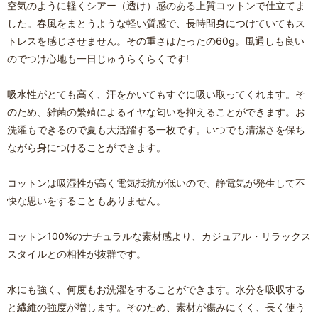
空気のように軽くシアー（透け）感のある上質コットンで仕立てま
した。春風をまとうような軽い質感で、長時間身につけていてもス
トレスを感じさせません。その重さはたったの60g。風通しも良い
のでつけ心地も一日じゅうらくらくです!
吸水性がとても高く、汗をかいてもすぐに吸い取ってくれます。そ
のため、雑菌の繁殖によるイヤな匂いを抑えることができます。お
洗濯もできるので夏も大活躍する一枚です。いつでも清潔さを保ち
ながら身につけることができます。
コットンは吸湿性が高く電気抵抗が低いので、静電気が発生して不
快な思いをすることもありません。
コットン100%のナチュラルな素材感より、カジュアル・リラックス
スタイルとの相性が抜群です。
水にも強く、何度もお洗濯をすることができます。水分を吸収する
と繊維の強度が増します。そのため、素材が傷みにくく、長く使う