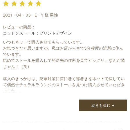
2021・04・03
E・Y 様 男性
レビューの商品：
コットンストール：プリントデザイン
いつもネットで購入させてもらっています。
お気づきだと思いますが、私はお店から車で5分程度の近所に住ん
でいます。
始めてストールを購入して発送先の住所を見てビックリ、なんだ隣
じゃん！（笑）
購入のきっかけは、防寒対策に首に巻く襟巻きをネットで探してい
て偶然ナチュラルラウンジのストールを見つけ購入させていただき
ました。
+
続きを読む
防寒対策の襟巻き程度に考えていましたが、送られてきたストール
を触ってみて肌さわりに驚きました。
更に松本の寒い冬に首にひと巻きするだけでとても温かくすごせま
す。