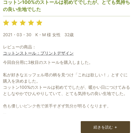
コットン100%のストールは初めてでしたが、とても気持ち
友達にプレゼントして喜ばれました。
の良い生地でした
お店の前の通称国体道路は頻繁に行き来していてお店の場所もわか
っているのですが立ち寄る機会を逃しています。
2021・03・30
K・M 様 女性
32歳
いつかお店に立ち寄って実際の物を見ながら購入したいと思ってい
ます。
レビューの商品：
それと、「嫁に出す思い・・・」とメールマガジンに書かれている
コットンストール：プリントデザイン
箱入り娘も是非見てみたいと思っています。
今回自分用に3枚目のストールを購入しました。
・・・・
お店に立ち寄りお話ができる事を楽しみにしています。
私が好きなエッフェル塔の柄を見つけ「これは欲しい！」とすぐに
購入を決めました。
コットン100%のストールは初めてでしたが、暖かい日につけてみる
としなやかでひんやりしていて、とても気持ちの良い生地でした。
色も優しいピンク色で派手すぎず気分が明るくなります。
これからやってくる春にはぴったりのものだなぁと感じました。
+
続きを読む
ステキな柄がたくさんあるので迷いますが私に似合うストールに出