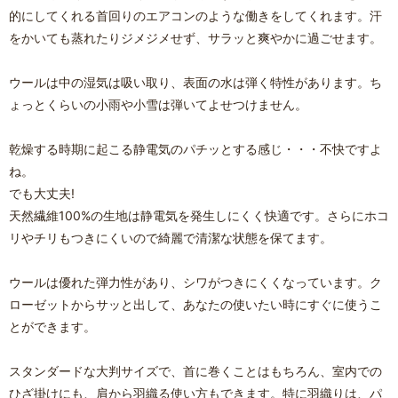
的にしてくれる首回りのエアコンのような働きをしてくれます。汗
をかいても蒸れたりジメジメせず、サラッと爽やかに過ごせます。
ウールは中の湿気は吸い取り、表面の水は弾く特性があります。ち
ょっとくらいの小雨や小雪は弾いてよせつけません。
乾燥する時期に起こる静電気のパチッとする感じ・・・不快ですよ
ね。
でも大丈夫!
天然繊維100%の生地は静電気を発生しにくく快適です。さらにホコ
リやチリもつきにくいので綺麗で清潔な状態を保てます。
ウールは優れた弾力性があり、シワがつきにくくなっています。ク
ローゼットからサッと出して、あなたの使いたい時にすぐに使うこ
とができます。
スタンダードな大判サイズで、首に巻くことはもちろん、室内での
ひざ掛けにも、肩から羽織る使い方もできます。特に羽織りは、パ