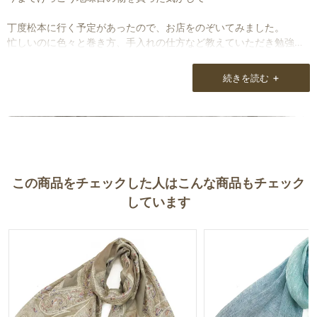
った時でないとそのお店の事を気にかけることはありません。
丁度松本に行く予定があったので、お店をのぞいてみました。
しかも内容が豊かで本を読んでいるような感覚に陥ることもしばし
忙しいのに色々と巻き方、手入れの仕方など教えていただき勉強に
ば・・・。
なりました。
毎日とても楽しみです。
+
続きを読む
ストールは暖かさの為だけにと使用していた私にとって、なかなか
私たけでなくメルマガはかなりリピート率につながっていると思い
使いこなせるかどうか心配でしたが、これからは自分だけのおしゃ
ます。
れのワンポイントとして使っていこうと思います。
毎日大変だと思いますが、是非続けてほしいと思います。
ストールは巻くと気持ちが明るくなるような気がします。
一歩前に出たかんじ。
この商品をチェックした人はこんな商品もチェック
追
しています
スタッフの方の対応も梱包もとても良かったです。
また機会がありましたらお店に伺いたいと思います。
いい出会いに感謝です。