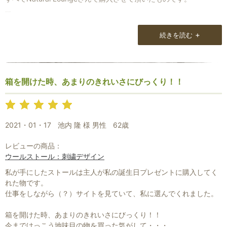
一年中どの時期においても活用出来る程レパートリーが増えていま
す。
+
続きを読む
（コレクションになってきています）
何度も購入させて頂いている理由ですか？
箱を開けた時、あまりのきれいさにびっくり！！
もちろん素材の良さ、品数の多さ、丁寧な発送・・・
あげだしたらキリがないのですが、私は毎日のメルマガのような気
がします。
2021・01・17
池内 隆 様 男性
62歳
メルマガを通して山崎さんとMotoさんのあたたかい人柄が伝わって
きます。
レビューの商品：
会社（仕事）に対する思いや商品に対する思い。
ウールストール：刺繍デザイン
日常を通して物事の考え方など・・・。
とても親近感がわいたりします。
私が手にしたストールは主人が私の誕生日プレゼントに購入してく
れた物です。
毎日同じ時間に送られてくるNatural Loungeさんのメルマガが、こ
仕事をしながら（？）サイトを見ていて、私に選んでくれました。
れは人の記憶に残ります。
箱を開けた時、あまりのきれいさにびっくり！！
いくら良い商品を扱っているお店があっても、人は購入したいと思
今までけっこう地味目の物を買った気がして・・・