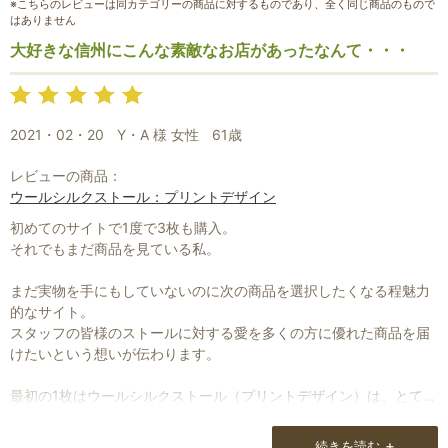
※こちらのレビューは同カテゴリーの商品に対するものであり、全く同じ商品のもので
はありません
大好きな信州にこんな素敵なお店があったなんて・・・
2021・02・20
Y・A 様 女性
61歳
レビューの商品：
ウールシルクストール：プリントデザイン
初めてのサイトで1度で3枚も購入。
それでもまだ商品を見ている私。
お買い物を続ける
カートへ進む
まだ実物を手にもしていないのに次の商品を選択したくなる程魅力
的なサイト。
スタッフの皆様のストールに対する愛を多くの方に優れた商品を届
けたいという想いが伝わります。
最初の1枚はウールシルクストール（プリントデザイン）は、とても
軽くて巻いているのを忘れる程ですが暖かい。
ウールストールは手持ちの物に比べても軽い上に、肌触りが柔らか
+
続きを読む