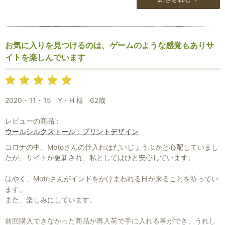
くて優しく商品説明の通り、小さく折りたたんでバッグに収納でき
る優れものです。
茶系のシルクストールはまだ未使用です。
お気に入りを見つけるのは、ゲームのような感覚もありサ
色がイメージしていたものとは少しだけ異なりましたが、出逢った
イトを楽しんでいます
貴重な1枚、コーディネートを楽しみたいと思います。
大好きな信州にこんな素敵なお店があったなんて・・・
旅の楽しみも増えました。
2020・11・15
Y・H 様
62歳
ありがとうございます。
レビューの商品：
ウールシルクストール：プリントデザイン
コロナの中、Motoさんの仕入れはだいじょうぶかと心配していまし
たが、サイトが更新され、私としてはひと安心しています。
はやく、Motoさんがインドをかけまわれる日が来ることを祈ってい
ます。
また、楽しみにしています。
前回購入できなかった商品が再入荷で手に入れる事ができ、うれし