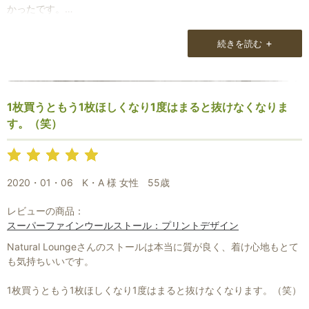
かったです。
手にとった時はイメージと少し違うかと思いましたが、使っている
うちにかけがえのない一枚となりました。
+
続きを読む
使うほどにいろいろな表情をみせてくれ、うれしく感じます。
お気にいりを見つけるのは、ゲームのような感覚もありサイトを楽
しんでいます。
1枚買うともう1枚ほしくなり1度はまると抜けなくなりま
す。（笑）
2020・01・06
K・A 様 女性
55歳
レビューの商品：
スーパーファインウールストール：プリントデザイン
Natural Loungeさんのストールは本当に質が良く、着け心地もとて
も気持ちいいです。
1枚買うともう1枚ほしくなり1度はまると抜けなくなります。（笑）