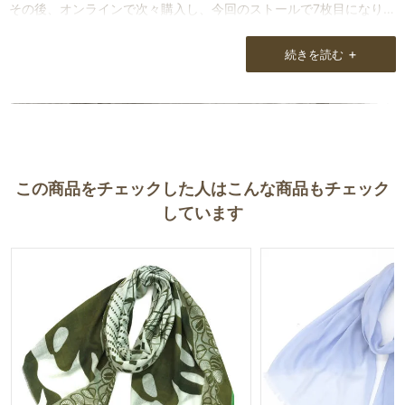
その後、オンラインで次々購入し、今回のストールで7枚目になりま
す。
+
続きを読む
どのストールにも手書きのメッセージが添えられ、作品の素材のみ
ならず、ストーリーをも感じさせる内容で、ストール愛にあふれて
いて、私も使う度にそれを思い出して気持ちが上がります。
もともとスカーフ・ストールなど首巻モノが好きで、沢山持ってい
ましたが、年齢とともに自分に合わなくなってきました。
この商品をチェックした人はこんな商品もチェック
又、コロナ禍にあって何より肌触りの良いモノを身に着けたいとい
しています
う気持ちが強くなって来ました。そんな時にタイミング良く出会っ
たのが「ナチュラルラウンジ」さんです。
最近では、服にストールを合わせるのではなく、その日に纏いたい
ストールに服を合わせるのが私のスタイルになってきました。
おしゃれ心はいつまでも持ち続けたいです。
ストールは日々私に元気を与えてくれます。
これからもお世話になると思いますが、どうかよろしくお願いいた
します。