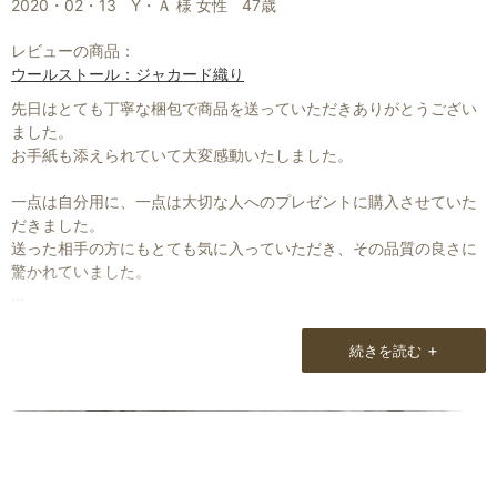
2020・02・13
Y・Ａ 様 女性
47歳
ぐるんと巻いて入ったある夏の日の雑貨店。
レビューの商品：
とてもおしゃれな店長さんから“あらー、お客さんお洒落の達人
ウールストール：ジャカード織り
ね”って褒められましたよ。
先日はとても丁寧な梱包で商品を送っていただきありがとうござい
ヤッタネ！この冬はレイヤードストールでおしゃれを楽しみます
ました。
ネ！
お手紙も添えられていて大変感動いたしました。
一点は自分用に、一点は大切な人へのプレゼントに購入させていた
だきました。
送った相手の方にもとても気に入っていただき、その品質の良さに
驚かれていました。
自分用に購入したものも、とても肌触りが良く通勤に毎日のように
+
続きを読む
使わせていただいています。
また違う素材のストールも使ってみたくなりました。
本当に素敵なストールをありがとうございました。
大切に使わせていただきます。