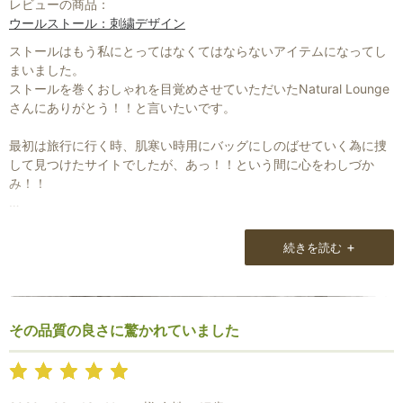
レビューの商品：
ウールストール：刺繍デザイン
ストールはもう私にとってはなくてはならないアイテムになってし
まいました。
ストールを巻くおしゃれを目覚めさせていただいたNatural Lounge
さんにありがとう！！と言いたいです。
最初は旅行に行く時、肌寒い時用にバッグにしのばせていく為に捜
して見つけたサイトでしたが、あっ！！という間に心をわしづか
み！！
すっかりストールにはまってしまいました。
何といっても天然素材100%選ぶのに迷うくらいの種類の多さ。
+
続きを読む
そしてお2人からからあふれるストール愛とお客様への細かなお心使
い。
すべてすてきですし、お2人が創業時から地道に努力させてきた事
その品質の良さに驚かれていました
が、私を含めたたくさんのファンの方々に伝わっているのではない
でしょうか。
すごくシンプルな白Tシャツとジーンズ、それにリネンストールを