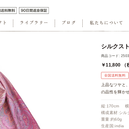
シルクスト
商品コード: 2503
￥11,800
（
全国送料無料
上品なツヤと
の品性を輝か
縦:170cm 横
構成素材:シルク
重量:約60g
生産国:india