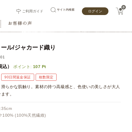
0
サイト内検索
ご利用ガイド
ログイン
ール/ジャカード織り
01
税込）
ポイント:
107
Pt
90日間返金保証
枚数限定
、滑らかな肌触り。素材の持つ高級感と、色使いの美しさが大人
せます。
:35cm
100% (100%天然繊維)