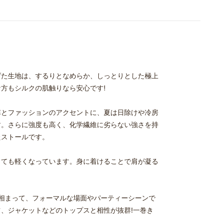
げた生地は、するりとなめらか、しっとりとした極上
な方もシルクの肌触りなら安心です!
寒とファッションのアクセントに、夏は日除けや冷房
す。さらに強度も高く、化学繊維に劣らない強さを持
たストールです。
とても軽くなっています。身に着けることで肩が凝る
が相まって、フォーマルな場面やパーティーシーンで
、ジャケットなどのトップスと相性が抜群!一巻き