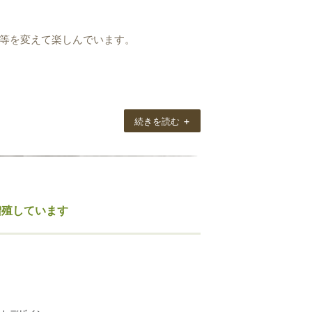
等を変えて楽しんでいます。
箱に素材、大きさ、色、柄を書いて一目でわ
+
続きを読む
でき、安心して購入しております。
がします。
増殖しています
おります。
。